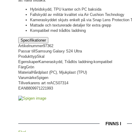
att hålla tillbaka.
Hybridskydd, TPU kanter och PC baksida
Fallskydd av militär kvalitet via Air Cushion Technology
Kameraskyddet skjuts enkelt på via Snap Lens Protection 
Mattade och texturerade detaljer för extra grepp
Kompatibel med trådlös laddning
Specifikationer
Artikelnummer
97362
Passar till
Samsung Galaxy S24 Ultra
Produkttyp
Skal
Egenskaper
Kameraskydd, Trådlös laddning-kompatibel
Färg
Grön
Material
Hårdplast (PC), Mjukplast (TPU)
Varumärke
Spigen
Tillverkarens art nr
ACS07314
EAN
8809971221993
FINNS I