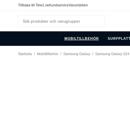
Tillbaka till Tele2.se
Kundservice
Varumärken
MOBILTILLBEHÖR
SURFPLAT
Startsida
/
Mobiltillbehör
/
Samsung Galaxy
/
Samsung Galaxy S24 