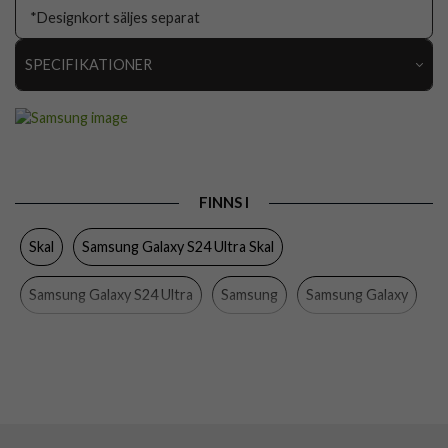
*Designkort säljes separat
SPECIFIKATIONER
Artikelnummer
99205
Passar till
Samsung Galaxy S24 Ultra
Produkttyp
Skal
FINNS I
Egenskaper
Slimmad
Skal
Samsung Galaxy S24 Ultra Skal
Färg
Genomskinlig, Vit
Material
Hårdplast (PC), Mjukplast (TPU)
Samsung Galaxy S24 Ultra
Samsung
Samsung Galaxy
Varumärke
Samsung
Mobiltillbehör
Tillverkarens art nr
EF-MS928CWEGWW
EAN
8806095498492