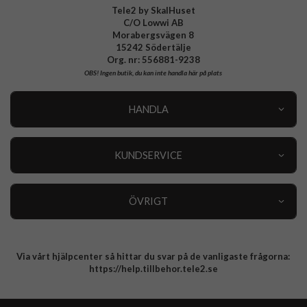
Tele2 by SkalHuset
C/O Lowwi AB
Morabergsvägen 8
15242 Södertälje
Org. nr: 556881-9238
OBS!
Ingen butik, du kan inte handla här på plats
HANDLA
Outlet
Nyheter
KUNDSERVICE
Varumärken
Kundservice
Specialkategorier
90 dagars öppet köp
ÖVRIGT
Köpevillkor
Om oss
Retur
Om cookies
Via vårt hjälpcenter så hittar du svar på de vanligaste frågorna:
Integritetspolicy
https://help.tillbehor.tele2.se