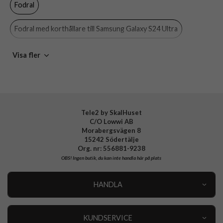
Fodral
Färg
Lila
Material
Hårdplast (PC), Mjukplast (TPU)
Fodral med korthållare till Samsung Galaxy S24 Ultra
Varumärke
Samsung
Samsung Galaxy S24 Ultra Fodral
Visa fler
Tillverkarens art nr
EF-ZS928CVEGWW
EAN
8806095354590
Samsung Galaxy S24 Ultra
Lila fodral
Caller-ID fodral
Samsung
Tele2 by SkalHuset
C/O Lowwi AB
Morabergsvägen 8
15242 Södertälje
Org. nr: 556881-9238
OBS!
Ingen butik, du kan inte handla här på plats
HANDLA
Outlet
Nyheter
KUNDSERVICE