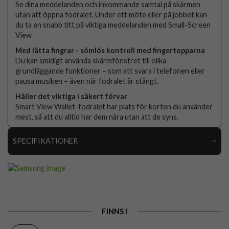
Se dina meddelanden och inkommande samtal på skärmen
utan att öppna fodralet. Under ett möte eller på jobbet kan
du ta en snabb titt på viktiga meddelanden med Small-Screen
View
Med lätta fingrar - sömlös kontroll med fingertopparna
Du kan smidigt använda skärmfönstret till olika
grundläggande funktioner – som att svara i telefonen eller
pausa musiken – även när fodralet är stängt.
Håller det viktiga i säkert förvar
Smart View Wallet-fodralet har plats för korten du använder
mest, så att du alltid har dem nära utan att de syns.
SPECIFIKATIONER
Artikelnummer
97878
Passar till
Samsung Galaxy S24 Ultra
Produkttyp
Fodral
FINNS I
Egenskaper
Kortfack