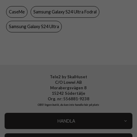
Material
Konstläder
CaseMe
Samsung Galaxy S24 Ultra Fodral
Varumärke
CaseMe
Samsung Galaxy S24 Ultra
Tele2 by SkalHuset
C/O Lowwi AB
Morabergsvägen 8
15242 Södertälje
Org. nr: 556881-9238
OBS!
Ingen butik, du kan inte handla här på plats
HANDLA
Outlet