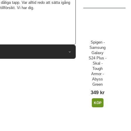
åliga tapp. Var alltid redo att sätta igång
lförsikt. Vi har dig.
Spigen -
Samsung
Galaxy
S24 Plus -
97376
Skal -
Tough
Samsung Galaxy S24 Plus
Armor -
Abyss
Skal
Green
ion, Stöttålig, Trådlös laddning-kompatibel
349 kr
Svart
KÖP
Hårdplast (PC), Mjukplast (TPU)
Spigen
ACS07332