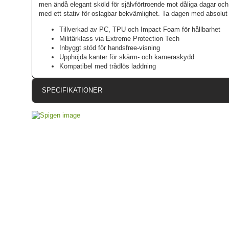
men ändå elegant sköld för självförtroende mot dåliga dagar och d
med ett stativ för oslagbar bekvämlighet. Ta dagen med absolut til
Tillverkad av PC, TPU och Impact Foam för hållbarhet
Militärklass via Extreme Protection Tech
Inbyggt stöd för handsfree-visning
Upphöjda kanter för skärm- och kameraskydd
Kompatibel med trådlös laddning
SPECIFIKATIONER
Artikelnummer
Passar till
Produkttyp
Egenskaper
Stativfunkt
Färg
Material
Varumärke
Tillverkarens art nr