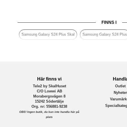
EAN
FINNS I
Samsung Galaxy S24 Plus Skal
Samsung Galaxy S24 Plus
Här finns vi
Handl
Tele2 by SkalHuset
Outlet
C/O Lowwi AB
Nyhete
Morabergsvägen 8
Varumärk
15242 Södertälje
Specialkateg
Org. nr: 556881-9238
OBS!
Ingen butik, du kan inte handla här på
plats