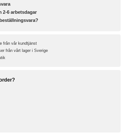
svara
m 2-6 arbetsdagar
beställningsvara?
e från vår kundtjänst
r från vårt lager i Sverige
utik
 order?