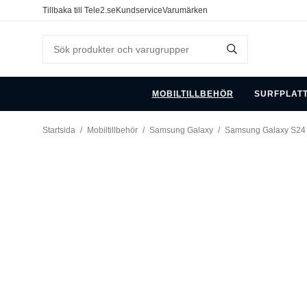
Tillbaka till Tele2.se
Kundservice
Varumärken
MOBILTILLBEHÖR
SURFPLAT
Startsida
/
Mobiltillbehör
/
Samsung Galaxy
/
Samsung Galaxy S24 