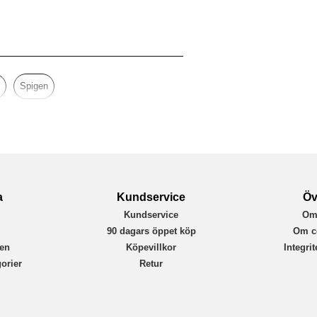
8809971222129
Spigen
a
Kundservice
Öv
Kundservice
Om
r
90 dagars öppet köp
Om c
en
Köpevillkor
Integri
orier
Retur