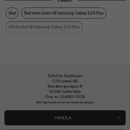
FINNS I
Egenskaper
Stativfunktion, Stöttålig, Trådlös laddning-
kompatibel
Skal
Skal med stativ till Samsung Galaxy S24 Plus
Färg
Grå
Hårda skal till Samsung Galaxy S24 Plus
Material
Hårdplast (PC), Mjukplast (TPU)
Varumärke
Spigen
Spigen till Samsung Galaxy S24 Plus
Tillverkarens art nr
ACS07333
Samsung Galaxy S24 Plus Skal
Samsung Galaxy S24 Plus
EAN
8809971222136
Spigen Tough Armor
Skal med stativ
Gråa skal
Tele2 by SkalHuset
C/O Lowwi AB
Hårda skal
Morabergsvägen 8
15242 Södertälje
Org. nr: 556881-9238
OBS!
Ingen butik, du kan inte handla här på plats
HANDLA
Outlet