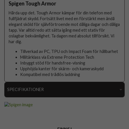
Spigen Tough Armor
Hårda upp det. Tough Armor kämpar för din telefon med
fullfjädrat skydd. Fortsätt livet med en förstärkt men ändå
elegant sköld för självförtroende mot dåliga dagar och dåliga
tapp. Var alltid redo att sätta igång med ett stativ för
oslagbar bekvämlighet. Ta dagen med absolut tillförsikt. Vi
har dig.
Tillverkad av PC, TPU och Impact Foam för hållbarhet
Militärklass via Extreme Protection Tech
Inbyggt stöd för handsfree-visning
Upphöjda kanter för skärm- och kameraskydd
Kompatibel med trådlös laddning
SPECIFIKATIONER
Artikelnummer
97377
Passar till
Samsung Galaxy S24 Plus
Produkttyp
Skal