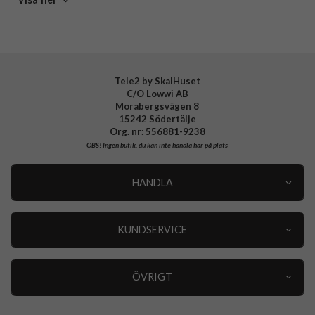
Tillverkarens art nr
77-94555
EAN
840304751235
Tele2 by SkalHuset
C/O Lowwi AB
Morabergsvägen 8
15242 Södertälje
Org. nr: 556881-9238
OBS!
Ingen butik, du kan inte handla här på plats
HANDLA
Outlet
Nyheter
KUNDSERVICE
Varumärken
Kundservice
Specialkategorier
90 dagars öppet köp
ÖVRIGT
Köpevillkor
Om oss
Retur