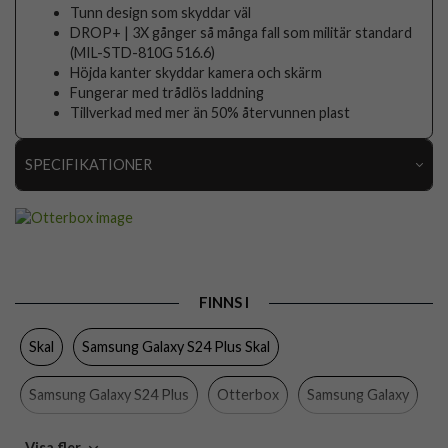
Tunn design som skyddar väl
DROP+ | 3X gånger så många fall som militär standard
(MIL-STD-810G 516.6)
Höjda kanter skyddar kamera och skärm
Fungerar med trådlös laddning
Tillverkad med mer än 50% återvunnen plast
SPECIFIKATIONER
Artikelnummer
97457
Passar till
Samsung Galaxy S24 Plus
Produkttyp
Skal
FINNS I
Egenskaper
Stöttålig, Trådlös laddning-kompatibel
Skal
Samsung Galaxy S24 Plus Skal
Färg
Orange
Material
Hårdplast (PC), Mjukplast (TPU)
Samsung Galaxy S24 Plus
Otterbox
Samsung Galaxy
Varumärke
Otterbox
Mobiltillbehör
Visa fler