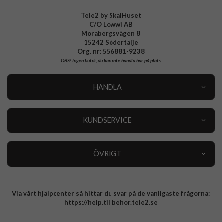
Tele2 by SkalHuset
C/O Lowwi AB
Morabergsvägen 8
15242 Södertälje
Org. nr: 556881-9238
OBS!
Ingen butik, du kan inte handla här på plats
HANDLA
Outlet
Nyheter
KUNDSERVICE
Varumärken
Kundservice
Specialkategorier
90 dagars öppet köp
ÖVRIGT
Köpevillkor
Om oss
Retur
Om cookies
Via vårt hjälpcenter så hittar du svar på de vanligaste frågorna:
Integritetspolicy
https://help.tillbehor.tele2.se