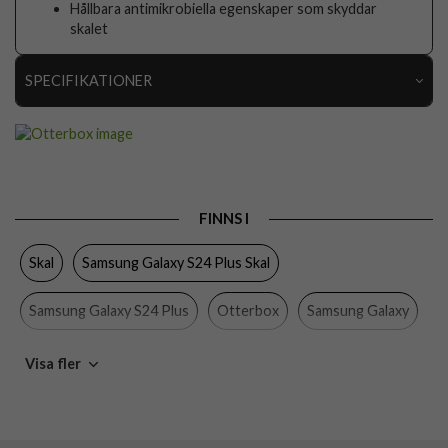
Hållbara antimikrobiella egenskaper som skyddar
skalet
SPECIFIKATIONER
Artikelnummer
97448
Passar till
Samsung Galaxy S24 Plus
Produkttyp
Skal
FINNS I
Egenskaper
Stöttålig, Trådlös laddning-kompatibel
Skal
Samsung Galaxy S24 Plus Skal
Färg
Genomskinlig
Material
Hårdplast (PC), Mjukplast (TPU)
Samsung Galaxy S24 Plus
Otterbox
Samsung Galaxy
Varumärke
Otterbox
Mobiltillbehör
Visa fler
Tillverkarens art nr
77-94604
EAN
840304751723