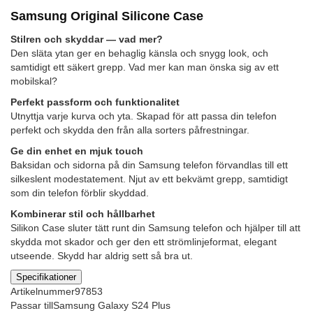
Samsung Original Silicone Case
Stilren och skyddar — vad mer?
Den släta ytan ger en behaglig känsla och snygg look, och
samtidigt ett säkert grepp. Vad mer kan man önska sig av ett
mobilskal?
Perfekt passform och funktionalitet
Utnyttja varje kurva och yta. Skapad för att passa din telefon
perfekt och skydda den från alla sorters påfrestningar.
Ge din enhet en mjuk touch
Baksidan och sidorna på din Samsung telefon förvandlas till ett
silkeslent modestatement. Njut av ett bekvämt grepp, samtidigt
som din telefon förblir skyddad.
Kombinerar stil och hållbarhet
Silikon Case sluter tätt runt din Samsung telefon och hjälper till att
skydda mot skador och ger den ett strömlinjeformat, elegant
utseende. Skydd har aldrig sett så bra ut.
Specifikationer
Artikelnummer
97853
Passar till
Samsung Galaxy S24 Plus