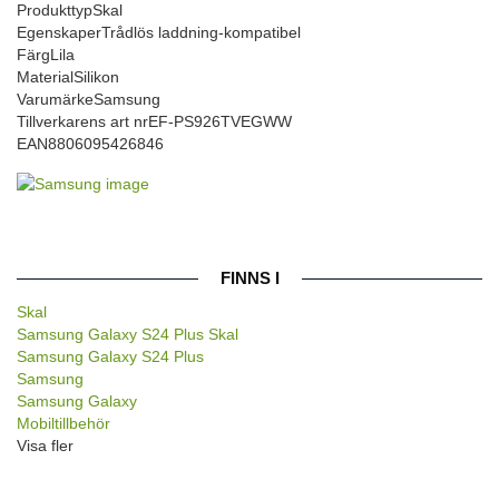
Produkttyp
Skal
Egenskaper
Trådlös laddning-kompatibel
Färg
Lila
Material
Silikon
Varumärke
Samsung
Tillverkarens art nr
EF-PS926TVEGWW
EAN
8806095426846
FINNS I
Skal
Samsung Galaxy S24 Plus Skal
Samsung Galaxy S24 Plus
Samsung
Samsung Galaxy
Mobiltillbehör
Visa fler