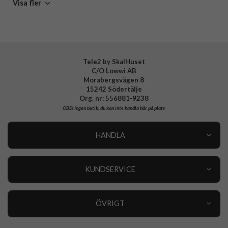
Samsung Galaxy
Mobiltillbehör
Visa fler
Tillverkarens art nr
GLSPNIBL6013
EAN
5711428060136
Tele2 by SkalHuset
C/O Lowwi AB
Morabergsvägen 8
15242 Södertälje
Org. nr: 556881-9238
OBS!
Ingen butik, du kan inte handla här på plats
HANDLA
Outlet
Nyheter
KUNDSERVICE
Varumärken
Kundservice
Specialkategorier
90 dagars öppet köp
ÖVRIGT
Köpevillkor
Om oss
Retur