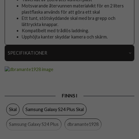
Motsvarande återvunnen materialvikt för en 2 liters
plastflaska används för att göra ett skal
Ett tunt, stötskyddande skal med bra grepp och
lättryckta knappar.
Kompatibelt med trådlös laddning.
Upphöjta kanter skyddar kamera och skärm.
SPECIFIKATIONER
Artikelnummer
96946
Passar till
Samsung Galaxy S24 Plus
Produkttyp
Skal
FINNS I
Egenskaper
Trådlös laddning-kompatibel
Skal
Samsung Galaxy S24 Plus Skal
Färg
Svart
Material
Återvunnen plast
Samsung Galaxy S24 Plus
dbramante1928
Varumärke
dbramante1928