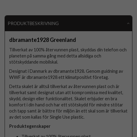
PRODUKTBESKRIVNING
dbramante1928 Greenland
Tillverkat av 100% återvunnen plast, skyddas din telefon och
planeten på samma gång med detta allsidiga och
stötskyddande mobilskal.
Designat i Danmark av dbramante1928. Genom guidning av
WWF är dbramante1928 ett klimatpositivt företag.
Detta skalet är alltså tillverkat av återvunnen plast och är
tillverkat samt designat utan att kompromissa med kvalitet,
skydd, design eller funktionalitet. Skalet erbjuder en bra
komfort i din hand och har ett stötskydd för mindre stötar
och tapp samt är bättre för miljön än ett skal som är tillverkat
av det som kallas för Single Use plastic.
Produktegenskaper
Tillverkat av 100% återvunnen plast