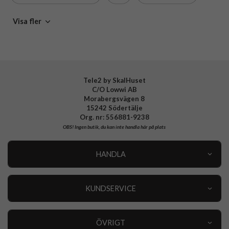
Varumärke
Celly
Mobiltillbehör
Visa fler
Tillverkarens art nr
GELSKINMAG1066
EAN
8021735207511
Tele2 by SkalHuset
C/O Lowwi AB
Morabergsvägen 8
15242 Södertälje
Org. nr: 556881-9238
OBS!
Ingen butik, du kan inte handla här på plats
HANDLA
Outlet
Nyheter
KUNDSERVICE
Varumärken
Kundservice
Specialkategorier
90 dagars öppet köp
ÖVRIGT