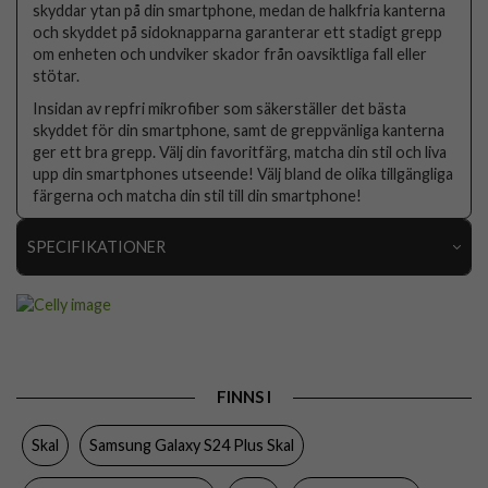
skyddar ytan på din smartphone, medan de halkfria kanterna
och skyddet på sidoknapparna garanterar ett stadigt grepp
om enheten och undviker skador från oavsiktliga fall eller
stötar.
Insidan av repfri mikrofiber som säkerställer det bästa
skyddet för din smartphone, samt de greppvänliga kanterna
ger ett bra grepp. Välj din favoritfärg, matcha din stil och liva
upp din smartphones utseende! Välj bland de olika tillgängliga
färgerna och matcha din stil till din smartphone!
SPECIFIKATIONER
Artikelnummer
97922
Passar till
Samsung Galaxy S24 Plus
Produkttyp
Skal
FINNS I
Egenskaper
Trådlös laddning-kompatibel
Skal
Samsung Galaxy S24 Plus Skal
Färg
Svart
Material
Mjukplast (TPU)