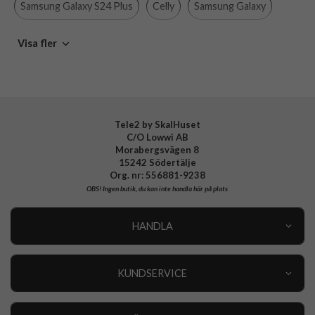
Samsung Galaxy S24 Plus
Celly
Samsung Galaxy
Varumärke
Celly
Mobiltillbehör
Visa fler
Tillverkarens art nr
CROMO1066BK
EAN
8021735207146
Tele2 by SkalHuset
C/O Lowwi AB
Morabergsvägen 8
15242 Södertälje
Org. nr: 556881-9238
OBS!
Ingen butik, du kan inte handla här på plats
HANDLA
Outlet
Nyheter
KUNDSERVICE
Varumärken
Kundservice
Specialkategorier
90 dagars öppet köp