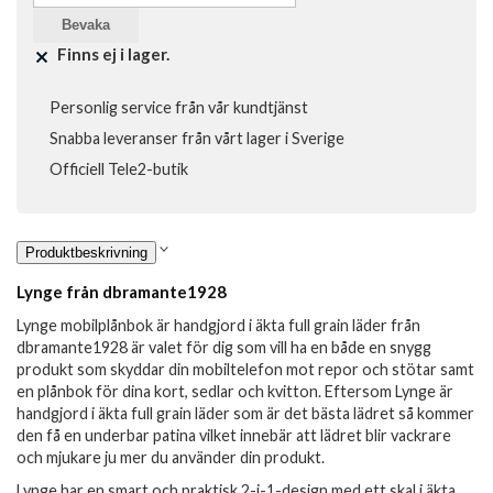
Bevaka
Finns ej i lager.
Personlig service från vår kundtjänst
Snabba leveranser från vårt lager i Sverige
Officiell Tele2-butik
Produktbeskrivning
Lynge från dbramante1928
Lynge mobilplånbok är handgjord i äkta full grain läder från
dbramante1928 är valet för dig som vill ha en både en snygg
produkt som skyddar din mobiltelefon mot repor och stötar samt
en plånbok för dina kort, sedlar och kvitton. Eftersom Lynge är
handgjord i äkta full grain läder som är det bästa lädret så kommer
den få en underbar patina vilket innebär att lädret blir vackrare
och mjukare ju mer du använder din produkt.
Lynge har en smart och praktisk 2-i-1-design med ett skal i äkta