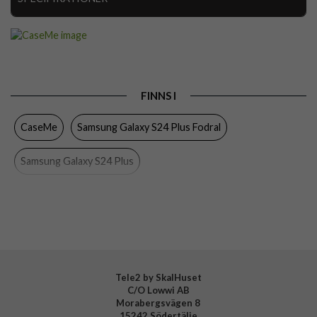
Artikelnummer
95431
Passar till
Samsung Galaxy S24 Plus
Produkttyp
Fodral
FINNS I
Egenskaper
Kortfack, Stativfunktion
CaseMe
Samsung Galaxy S24 Plus Fodral
Färg
Blå
Material
Konstläder, Mjukplast (TPU)
Samsung Galaxy S24 Plus
Varumärke
CaseMe
Tele2 by SkalHuset
C/O Lowwi AB
Morabergsvägen 8
15242 Södertälje