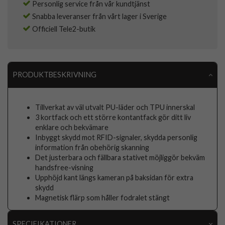
Personlig service från vår kundtjänst
Snabba leveranser från vårt lager i Sverige
Officiell Tele2-butik
PRODUKTBESKRIVNING
Tillverkat av väl utvalt PU-läder och TPU innerskal
3 kortfack och ett större kontantfack gör ditt liv
enklare och bekvämare
Inbyggt skydd mot RFID-signaler, skydda personlig
information från obehörig skanning
Det justerbara och fällbara stativet möjliggör bekväm
handsfree-visning
Upphöjd kant längs kameran på baksidan för extra
skydd
Magnetisk flärp som håller fodralet stängt
SPECIFIKATIONER