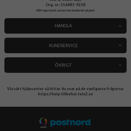
Org. nr: 556881-9238
OBS!
Ingen butik, du kan inte handla här på plats
HANDLA
Outlet
Nyheter
KUNDSERVICE
Varumärken
Kundservice
Specialkategorier
90 dagars öppet köp
ÖVRIGT
Köpevillkor
Om oss
Retur
Om cookies
Via vårt hjälpcenter så hittar du svar på de vanligaste frågorna:
Integritetspolicy
https://help.tillbehor.tele2.se