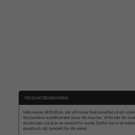
PRODUKTBESKRIVNING
Välkommen till BURGA, där stil möter funktionalitet på ett sömlös
det perfekta mobilfodralet slutar din resa här. Vi förstår din ön
skydd utan också är en symbol för mode. Därför har vi skräddars
skydd och stil, speciellt för din enhet.