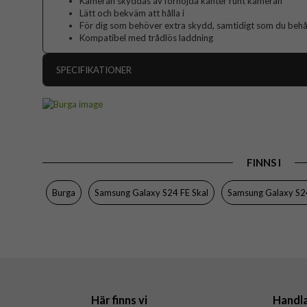
Kameran skyddas av förhöjda kanter runt kameran
Lätt och bekväm att hålla i
För dig som behöver extra skydd, samtidigt som du behåll
Kompatibel med trådlös laddning
SPECIFIKATIONER
Artikelnummer
Passar till
Produkttyp
FINNS I
Färg
Material
Burga
Samsung Galaxy S24 FE Skal
Samsung Galaxy S2
Varumärke
Tillverkarens art nr
EAN
Här finns vi
Handl