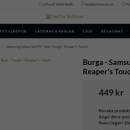
Officiell Tele2-butik
Snabba leveranser
Pe
TETILLBEHÖR
LADDARE & KABLAR
LJUD
BEGAGNAT
/
- Samsung Galaxy S24 FE - Skal - Tough - Reaper's Touch
Burga - Samsu
Reaper's Tou
449 kr
Bevaka produk
Ange din e-pos
finns i lager! D