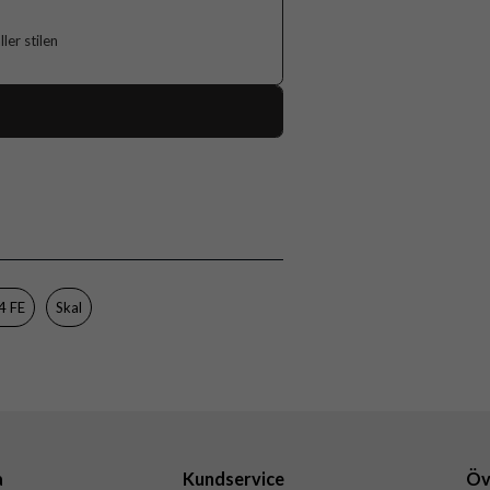
er stilen
118455
Samsung Galaxy S24 FE
Skal
Flerfärgad
Hårdplast (PC), Mjukplast (TPU)
4 FE
Skal
Burga
963197
4772229631971
a
Kundservice
Öv