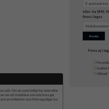
eller via SMS. 
finns i lager.
Bevaka
Finns ej i lag
Personlig
Snabba le
Officiell
t sätt. Om du outtröttligt har letat efter
skan om ett mobilskal som inte bara ger
ytt en kollektion som förkroppsligar lyx,