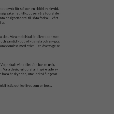
t uttryck för stil och en sköld av skydd.
ssig säkerhet, tillgodoser våra fodral dem
a designerfodral till söta fodral – vårt
lar.
skal. Våra mobilskal är tillverkade med
a och samtidigt otroligt smala och snygga.
 kompromissa med stilen – en övertygelse
arje skal i vår kollektion har en unik,
n. Våra designerfodral är inspirerade av
te bara är skyddad, utan också fungerar
rbli listig och lev livet som en boss.