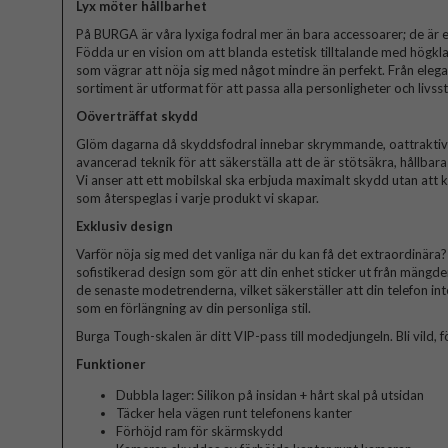
Lyx möter hållbarhet
På BURGA är våra lyxiga fodral mer än bara accessoarer; de är et
Födda ur en vision om att blanda estetisk tilltalande med högkla
som vägrar att nöja sig med något mindre än perfekt. Från elegant
sortiment är utformat för att passa alla personligheter och livssti
Oöverträffat skydd
Glöm dagarna då skyddsfodral innebar skrymmande, oattraktiva 
avancerad teknik för att säkerställa att de är stötsäkra, hållbar
Vi anser att ett mobilskal ska erbjuda maximalt skydd utan att
som återspeglas i varje produkt vi skapar.
Exklusiv design
Varför nöja sig med det vanliga när du kan få det extraordinära? V
sofistikerad design som gör att din enhet sticker ut från mängde
de senaste modetrenderna, vilket säkerställer att din telefon in
som en förlängning av din personliga stil.
Burga Tough-skalen är ditt VIP-pass till modedjungeln. Bli vild, fö
Funktioner
Dubbla lager: Silikon på insidan + hårt skal på utsidan
Täcker hela vägen runt telefonens kanter
Förhöjd ram för skärmskydd