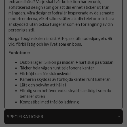
extraordinära? Varje skal i vår kollektion har en unik,
sofistikerad design som gör att din enhet sticker ut från
mängden. Våra designerfodral är inspirerade av de senaste
modetrenderna, vilket säkerställer att din telefon inte bara
är skyddad, utan också fungerar som en förlängning av din
personliga stil.
Burga Tough-skalen är ditt VIP-pass till modedjungeln. Bli
vild, förbli listig och lev livet som en boss.
Funktioner
Dubbla lager: Silikon på insidan + hårt skal på utsidan
Täcker hela vägen runt telefonens kanter
Förhöjd ram för skärmskydd
Kameran skyddas av förhöjda kanter runt kameran
Lätt och bekväm att hålla i
För dig som behöver extra skydd, samtidigt som du
behåller stilen
Kompatibel med trådlös laddning
SPECIFIKATIONER