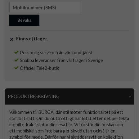
Bevaka
Finns ej i lager.
Personlig service från vår kundtjänst
Snabba leveranser från vårt lager i Sverige
Officiell Tele2-butik
PRODUKTBESKRIVNING
Välkommen till BURGA, där stil möter funktionalitet på ett
sömlöst sätt. Om du outtröttligt har letat efter det perfekta
mobilfodralet slutar din resa här. Vi förstår din önskan om
ett mobilskal som inte bara ger skydd utan också är en
symbol för mode. Därför har vi skräddarsytt en kollektion