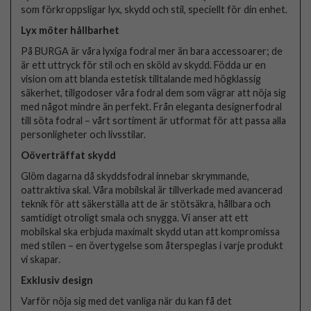
som förkroppsligar lyx, skydd och stil, speciellt för din enhet.
Lyx möter hållbarhet
På BURGA är våra lyxiga fodral mer än bara accessoarer; de
är ett uttryck för stil och en sköld av skydd. Födda ur en
vision om att blanda estetisk tilltalande med högklassig
säkerhet, tillgodoser våra fodral dem som vägrar att nöja sig
med något mindre än perfekt. Från eleganta designerfodral
till söta fodral – vårt sortiment är utformat för att passa alla
personligheter och livsstilar.
Oöverträffat skydd
Glöm dagarna då skyddsfodral innebar skrymmande,
oattraktiva skal. Våra mobilskal är tillverkade med avancerad
teknik för att säkerställa att de är stötsäkra, hållbara och
samtidigt otroligt smala och snygga. Vi anser att ett
mobilskal ska erbjuda maximalt skydd utan att kompromissa
med stilen – en övertygelse som återspeglas i varje produkt
vi skapar.
Exklusiv design
Varför nöja sig med det vanliga när du kan få det