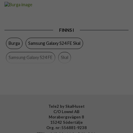
Artikelnummer
118439
Passar till
Samsung Galaxy S24 FE
Produkttyp
Skal
FINNS I
Färg
Flerfärgad
Burga
Samsung Galaxy S24 FE Skal
Material
Hårdplast (PC), Mjukplast (TPU)
Varumärke
Burga
Samsung Galaxy S24 FE
Skal
Tillverkarens art nr
963204
EAN
4772229632046
Tele2 by SkalHuset
C/O Lowwi AB
Morabergsvägen 8
15242 Södertälje
Org. nr: 556881-9238