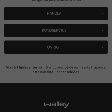
OBS!
Ingen butik, du kan inte handla här på plats
HANDLA
Outlet
Nyheter
KUNDSERVICE
Varumärken
Kundservice
Specialkategorier
90 dagars öppet köp
ÖVRIGT
Köpevillkor
Om oss
Retur
Om cookies
Via vårt hjälpcenter så hittar du svar på de vanligaste frågorna:
Integritetspolicy
https://help.tillbehor.tele2.se