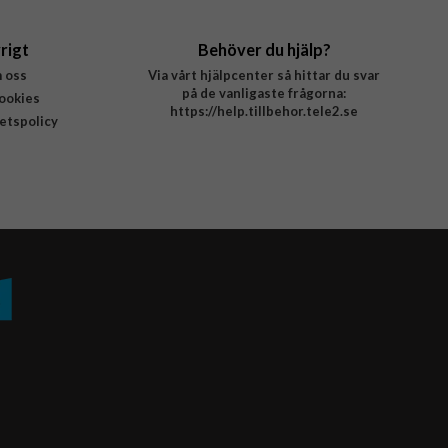
rigt
Behöver du hjälp?
 oss
Via vårt hjälpcenter så hittar du svar
på de vanligaste frågorna:
ookies
https://help.tillbehor.tele2.se
tetspolicy