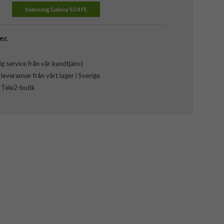
Samsung Galaxy S24 FE
er.
g service från vår kundtjänst
everanser från vårt lager i Sverige
l Tele2-butik