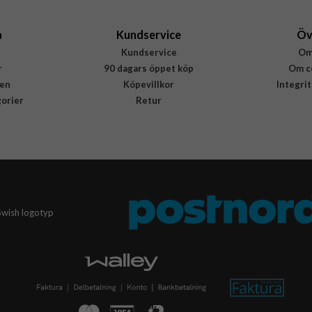
a
Kundservice
Öv
Kundservice
Om
r
90 dagars öppet köp
Om c
en
Köpevillkor
Integri
gorier
Retur