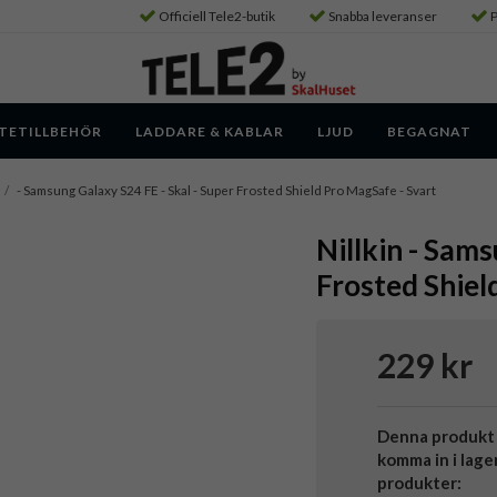
Officiell Tele2-butik
Snabba leveranser
P
TETILLBEHÖR
LADDARE & KABLAR
LJUD
BEGAGNAT
/
- Samsung Galaxy S24 FE - Skal - Super Frosted Shield Pro MagSafe - Svart
Nillkin - Sams
Frosted Shiel
229 kr
Denna produkt 
komma in i lage
produkter: