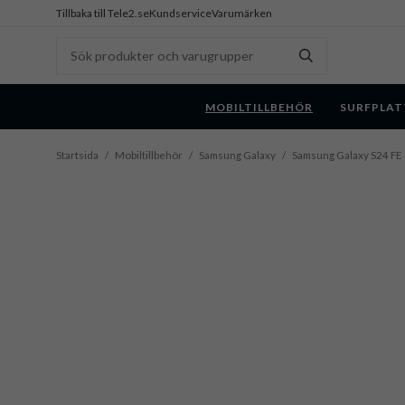
Tillbaka till Tele2.se
Kundservice
Varumärken
MOBILTILLBEHÖR
SURFPLAT
Startsida
/
Mobiltillbehör
/
Samsung Galaxy
/
Samsung Galaxy S24 FE