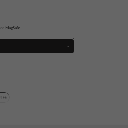
med MagSafe
104332
Samsung Galaxy S24 FE
Skal
MagSafe-kompatibel
Svart
4 FE
Hårdplast (PC), Mjukplast (TPU)
Nillkin
6902048281257