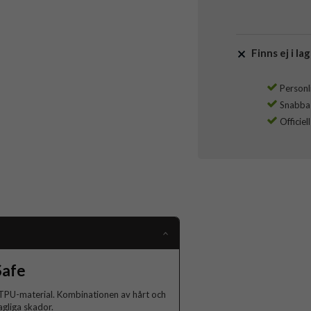
Finns ej i lag
Personli
Snabba l
Officiel
Safe
ch TPU-material. Kombinationen av hårt och
agliga skador.