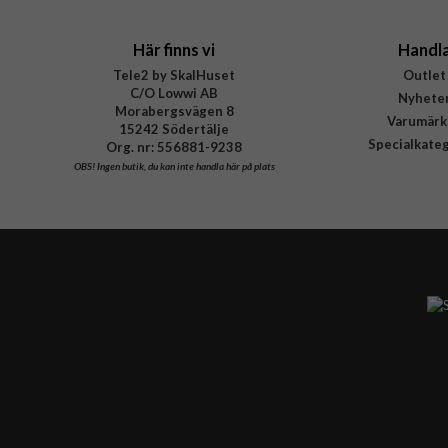
Här finns vi
Handl
Tele2 by SkalHuset
Outlet
C/O Lowwi AB
Nyhete
Morabergsvägen 8
Varumärk
15242 Södertälje
Specialkate
Org. nr: 556881-9238
OBS!
Ingen butik, du kan inte handla här på plats