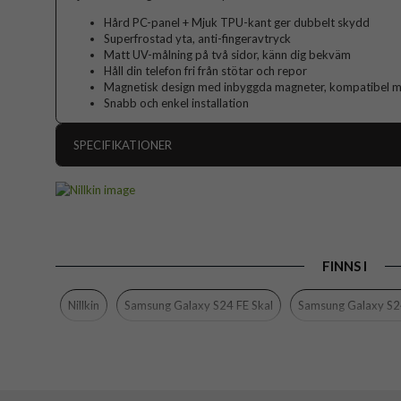
Hård PC-panel + Mjuk TPU-kant ger dubbelt skydd
Superfrostad yta, anti-fingeravtryck
Matt UV-målning på två sidor, känn dig bekväm
Håll din telefon fri från stötar och repor
Magnetisk design med inbyggda magneter, kompatibel 
Snabb och enkel installation
SPECIFIKATIONER
Artikelnummer
Passar till
Produkttyp
FINNS I
Egenskaper
Färg
Nillkin
Samsung Galaxy S24 FE Skal
Samsung Galaxy S2
Material
Varumärke
EAN