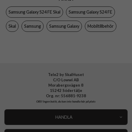
Egenskaper
Greppvänlig, Trådlös laddning-kompatibel
Samsung Galaxy S24 FE Skal
Samsung Galaxy S24 FE
Färg
Svart
Material
Silikon
Skal
Samsung
Samsung Galaxy
Mobiltillbehör
Varumärke
Samsung
Tillverkarens art nr
EF-PS721CBEGWW
EAN
8806095769493
Tele2 by SkalHuset
C/O Lowwi AB
Morabergsvägen 8
15242 Södertälje
Org. nr: 556881-9238
OBS!
Ingen butik, du kan inte handla här på plats
HANDLA
Outlet