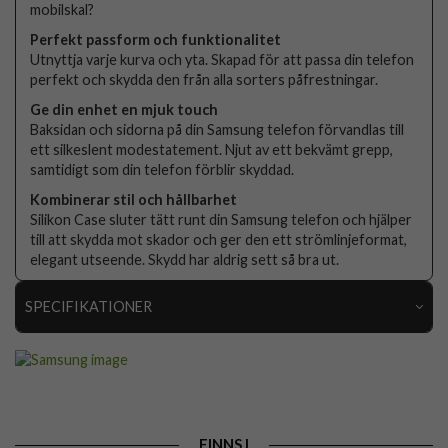
mobilskal?
Perfekt passform och funktionalitet
Utnyttja varje kurva och yta. Skapad för att passa din telefon
perfekt och skydda den från alla sorters påfrestningar.
Ge din enhet en mjuk touch
Baksidan och sidorna på din Samsung telefon förvandlas till
ett silkeslent modestatement. Njut av ett bekvämt grepp,
samtidigt som din telefon förblir skyddad.
Kombinerar stil och hållbarhet
Silikon Case sluter tätt runt din Samsung telefon och hjälper
till att skydda mot skador och ger den ett strömlinjeformat,
elegant utseende. Skydd har aldrig sett så bra ut.
SPECIFIKATIONER
Artikelnummer
103995
Passar till
Samsung Galaxy S24 FE
Produkttyp
Skal
FINNS I