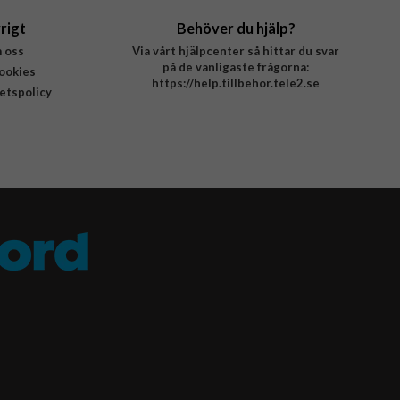
rigt
Behöver du hjälp?
 oss
Via vårt hjälpcenter så hittar du svar
på de vanligaste frågorna:
ookies
https://help.tillbehor.tele2.se
tetspolicy