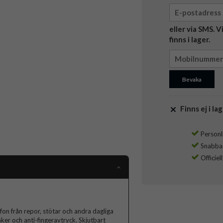
eller via SMS. 
finns i lager.
Bevaka
Finns ej i lag
Personli
Snabba l
Officiel
on från repor, stötar och andra dagliga
äker och anti-fingeravtryck. Skjutbart