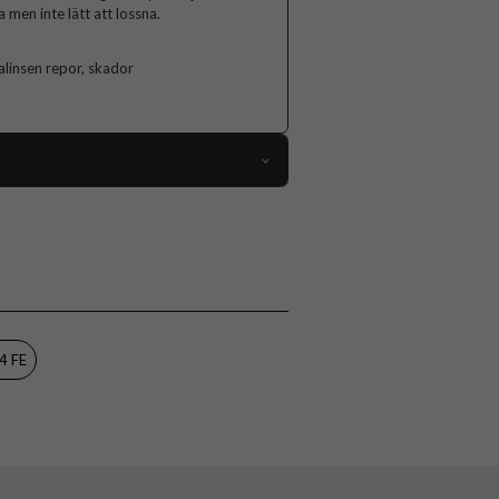
 men inte lätt att lossna.
linsen repor, skador
104325
Samsung Galaxy S24 FE
Skal
Kameraskydd
Svart
4 FE
Hårdplast (PC), Metall, Mjukplast (TPU)
Nillkin
6902048281271