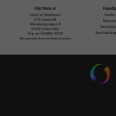
Här finns vi
Handl
Tele2 by SkalHuset
Outlet
C/O Lowwi AB
Nyhete
Morabergsvägen 8
Varumärk
15242 Södertälje
Specialkate
Org. nr: 556881-9238
OBS!
Ingen butik, du kan inte handla här på plats