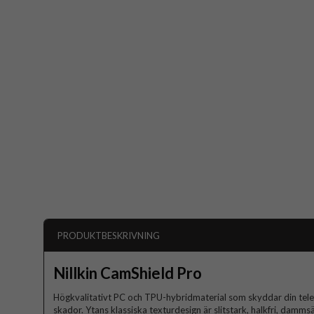
PRODUKTBESKRIVNING
Nillkin CamShield Pro
Högkvalitativt PC och TPU-hybridmaterial som skyddar din telef
skador. Ytans klassiska texturdesign är slitstark, halkfri, damms