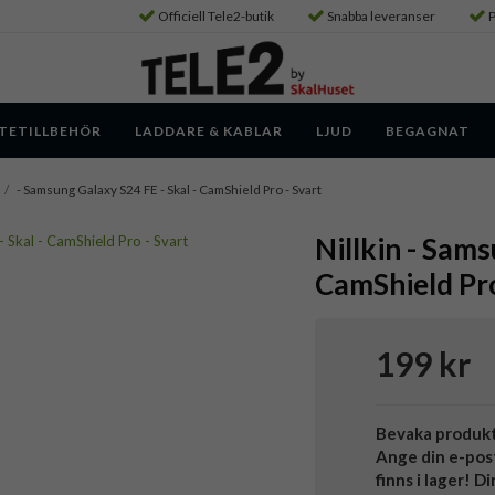
Officiell Tele2-butik
Snabba leveranser
P
TETILLBEHÖR
LADDARE & KABLAR
LJUD
BEGAGNAT
/
- Samsung Galaxy S24 FE - Skal - CamShield Pro - Svart
Nillkin - Sams
CamShield Pro
199 kr
Bevaka produk
Ange din e-pos
finns i lager! D