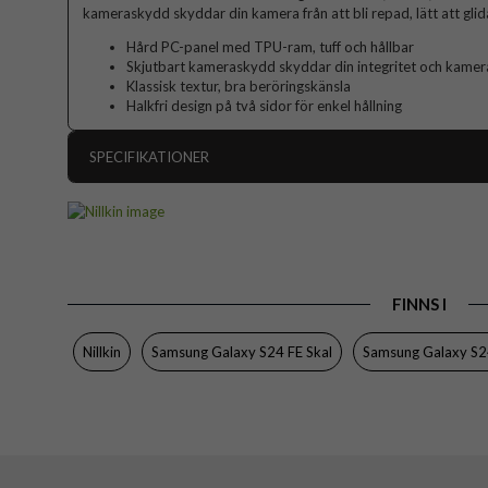
kameraskydd skyddar din kamera från att bli repad, lätt att glida
Hård PC-panel med TPU-ram, tuff och hållbar
Skjutbart kameraskydd skyddar din integritet och kamera
Klassisk textur, bra beröringskänsla
Halkfri design på två sidor för enkel hållning
SPECIFIKATIONER
Artikelnummer
Passar till
Produkttyp
FINNS I
Egenskaper
Färg
Nillkin
Samsung Galaxy S24 FE Skal
Samsung Galaxy S2
Material
Varumärke
EAN