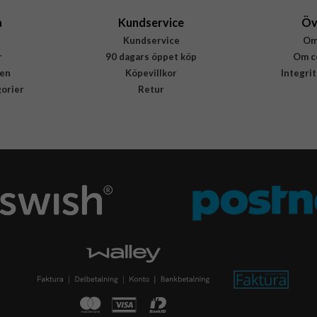
a
Kundservice
Öv
Kundservice
Om
r
90 dagars öppet köp
Om c
en
Köpevillkor
Integri
gorier
Retur