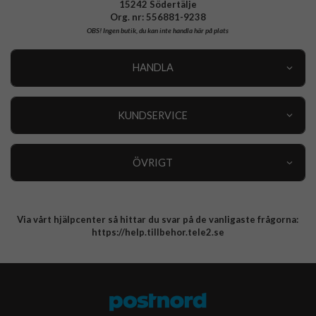
15242 Södertälje
Org. nr: 556881-9238
OBS!
Ingen butik, du kan inte handla här på plats
HANDLA
Outlet
Nyheter
KUNDSERVICE
Varumärken
Kundservice
Specialkategorier
90 dagars öppet köp
ÖVRIGT
Köpevillkor
Om oss
Retur
Om cookies
Via vårt hjälpcenter så hittar du svar på de vanligaste frågorna:
Integritetspolicy
https://help.tillbehor.tele2.se