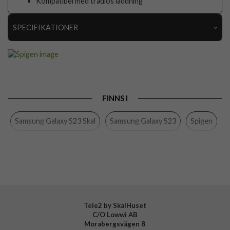
Kompatibel med trådlös laddning
SPECIFIKATIONER
Artikelnummer
82409
Passar till
Samsung Galaxy S23
Produkttyp
Skal
FINNS I
Egenskaper
Stativfunktion, Stöttålig, Trådlös laddning-
kompatibel
Samsung Galaxy S23 Skal
Samsung Galaxy S23
Spigen
Färg
Svart
Material
Hårdplast (PC), Mjukplast (TPU)
Varumärke
Spigen
Tillverkarens art nr
ACS05718
EAN
8809896741156
Tele2 by SkalHuset
C/O Lowwi AB
Morabergsvägen 8