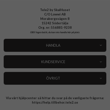
Tele2 by SkalHuset
C/O Lowwi AB
Morabergsvägen 8
15242 Södertälje
Org. nr: 556881-9238
OBS!
Ingen butik, du kan inte handla här på plats
HANDLA
Outlet
Nyheter
KUNDSERVICE
Varumärken
Kundservice
Specialkategorier
90 dagars öppet köp
ÖVRIGT
Köpevillkor
Om oss
Retur
Om cookies
Via vårt hjälpcenter så hittar du svar på de vanligaste frågorna:
Integritetspolicy
https://help.tillbehor.tele2.se