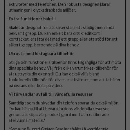
aktiviteter med telefonen. Den robusta designen klarar
utmaningen i olycksdrabbade miljöer.
Extra funktioner baktill
Skalet är designat för att säkerställa ett stadigt men ändå
bekvämt grepp. Du kan enkelt bära ditt kreditkort i
kortfacket, ersätta det med ett grepp eller ett stöd för ett
säkert grepp, beroende på dina behov.
Utrusta med löstagbara tillbehör
Stiliga och funktionella tillbehör finns tillgängliga för att möta
dina specifika behov. Välj från olika varumärkes-tillbehör för
att uttrycka din egen stil. Du kan också välja bland
funktionella tillbehör för diverse aktiviteter, som att ta bilder
på distans eller kolla på video.
Vi förvandlar avfall till värdefulla resurser
Samtidigt som du skyddar din telefon sparar du också miljön.
Du kan hjälpa till att bevara jordens värdefulla resurser
genom att köpa vår produkt gjord med UL-certifierade
återvunna material.*
*Samsung Rugged Gadget Case innehåller UL-certifierade