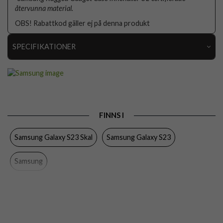
återvunna material.
OBS! Rabattkod gäller ej på denna produkt
SPECIFIKATIONER
Artikelnummer
82690
Passar till
Samsung Galaxy S23
Produkttyp
Skal
FINNS I
Egenskaper
Grepp/hållare, Kortfack, Stativfunktion
Samsung Galaxy S23 Skal
Samsung Galaxy S23
Färg
Svart
Material
Gummi, Hårdplast (PC)
Samsung
Varumärke
Samsung
Tillverkarens art nr
EF-RS911CBEGWW
EAN
8806094902037