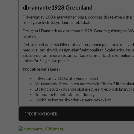
dbramante1928 Greenland
Tillverkat av 100% återvunnen plast, skyddas din telefon och
allsidiga och stötskyddande mobilskal.
Designat i Danmark av dbramante1928. Genom guidning av WW
företag.
Detta skalet är alltså tillverkat av återvunnen plast och är till
med kvalitet, skydd, design eller funktionalitet. Skalet erbjuder 
stötskydd för mindre stötar och tapp samt är bättre för miljön ä
kallas för Single Use plastic.
Produktegenskaper
Tillverkat av 100% återvunnen plast
Motsvarande återvunnen materialvikt för en 2 liters plast
Ett tunt, stötskyddande skal med bra grepp och lättryck
Kompatibelt med trådlös laddning.
Upphöjta kanter skyddar kamera och skärm.
SPECIFIKATIONER
Artikelnummer