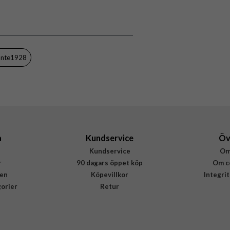
Samsung Galaxy S23
Skal
Miljövänlig, Trådlös laddning-kompatibel
Svart
nte1928
Återvunnen plast
dbramante1928
GLSSNIBL1724
5711428017246
a
Kundservice
Öv
Kundservice
Om
r
90 dagars öppet köp
Om c
en
Köpevillkor
Integri
gorier
Retur