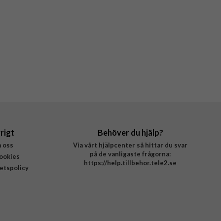
rigt
Behöver du hjälp?
 oss
Via vårt hjälpcenter så hittar du svar
på de vanligaste frågorna:
ookies
https://help.tillbehor.tele2.se
tetspolicy