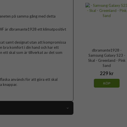
 planeten på samma gång med detta
F är dbramante1928 ett klimatpositivt
verkat samt designat utan att kompromissa
en bra komfort i din hand och har ett
dbramante1928 -
n ett skal som är tillverkat av det som
Samsung Galaxy S23 -
Skal - Greenland - Pink
Sand
229 kr
flaska används för att göra ett skal
KÖP
ta knappar.
82511