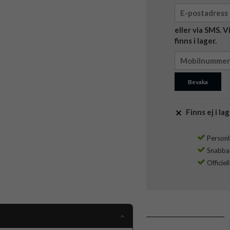
eller via SMS. 
finns i lager.
Bevaka
Finns ej i lag
Personli
Snabba l
Officiel