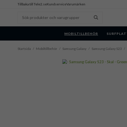
Tillbaka till Tele2.se
Kundservice
Varumärken
MOBILTILLBEHÖR
SURFPLAT
Startsida
/
Mobiltillbehör
/
Samsung Galaxy
/
Samsung Galaxy S23
/