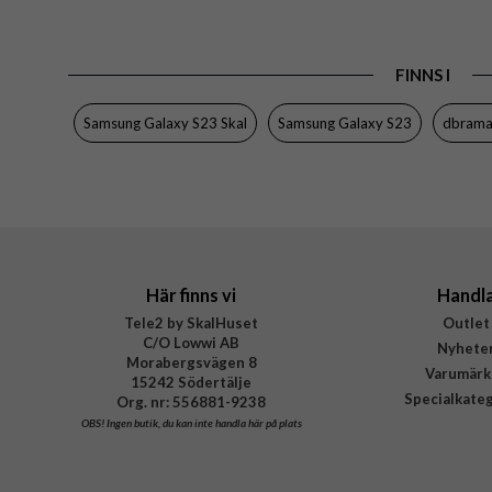
Passar till
Produkttyp
FINNS I
Egenskaper
Färg
Samsung Galaxy S23 Skal
Samsung Galaxy S23
dbrama
Material
Varumärke
Tillverkarens art nr
EAN
Här finns vi
Handl
Tele2 by SkalHuset
Outlet
C/O Lowwi AB
Nyhete
Morabergsvägen 8
Varumärk
15242 Södertälje
Specialkate
Org. nr: 556881-9238
OBS!
Ingen butik, du kan inte handla här på plats