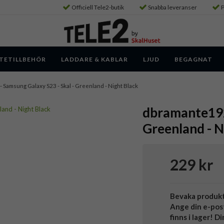
Officiell Tele2-butik
Snabba leveranser
P
TETILLBEHÖR
LADDARE & KABLAR
LJUD
BEGAGNAT
- Samsung Galaxy S23 - Skal - Greenland - Night Black
dbramante1928
Greenland - N
229 kr
Bevaka produk
Ange din e-pos
finns i lager! D