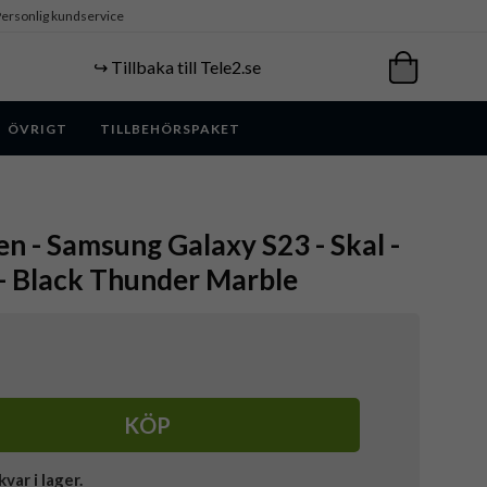
ersonlig kundservice
↪️ Tillbaka till Tele2.se
ÖVRIGT
TILLBEHÖRSPAKET
en - Samsung Galaxy S23 - Skal -
- Black Thunder Marble
KÖP
kvar i lager.