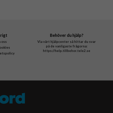
rigt
Behöver du hjälp?
 oss
Via vårt hjälpcenter så hittar du svar
på de vanligaste frågorna:
ookies
https://help.tillbehor.tele2.se
tetspolicy