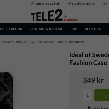
Officiell Tele2-butik
Snabba leveranser
P
TETILLBEHÖR
LADDARE & KABLAR
LJUD
BEGAGNAT
- Samsung Galaxy S23 - Skal - Fashion Case - Black Thunder Marble
Ideal of Swed
Fashion Case 
349 kr
Endast
1
st. 