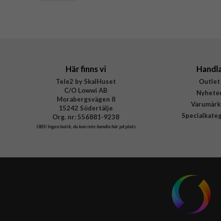
Tillverkarens art nr
EAN
Här finns vi
Handl
Tele2 by SkalHuset
Outlet
C/O Lowwi AB
Nyhete
Morabergsvägen 8
Varumärk
15242 Södertälje
Specialkate
Org. nr: 556881-9238
OBS!
Ingen butik, du kan inte handla här på plats