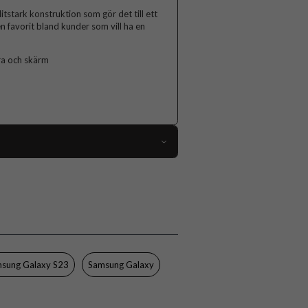
tstark konstruktion som gör det till ett
 en favorit bland kunder som vill ha en
ra och skärm
104601
Samsung Galaxy S23
Skal
Trådlös laddning-kompatibel
Flerfärgad
sung Galaxy S23
Samsung Galaxy
Hårdplast (PC)
Ideal of Sweden