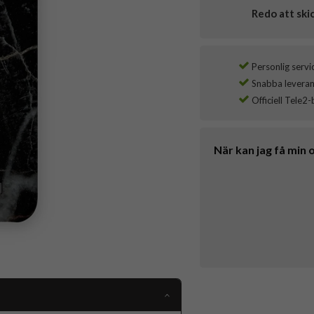
Redo att ski
Personlig servi
Snabba leverans
Officiell Tele2-
När kan jag få min 