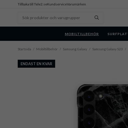
Tillbaka till Tele2.se
Kundservice
Varumärken
MOBILTILLBEHÖR
SURFPLAT
Startsida
/
Mobiltillbehör
/
Samsung Galaxy
/
Samsung Galaxy S23
/
ENDAST EN KVAR