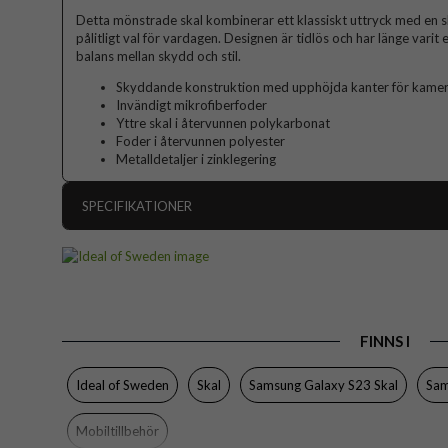
Detta mönstrade skal kombinerar ett klassiskt uttryck med en sli
pålitligt val för vardagen. Designen är tidlös och har länge varit
balans mellan skydd och stil.
Skyddande konstruktion med upphöjda kanter för kame
Invändigt mikrofiberfoder
Yttre skal i återvunnen polykarbonat
Foder i återvunnen polyester
Metalldetaljer i zinklegering
SPECIFIKATIONER
Artikelnummer
Passar till
Produkttyp
FINNS I
Egenskaper
Färg
Ideal of Sweden
Skal
Samsung Galaxy S23 Skal
Sam
Material
Mobiltillbehör
Varumärke