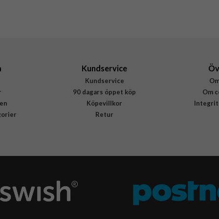
IDFCAW21-S23-358
7340205177057
a
Kundservice
Öv
Kundservice
Om
r
90 dagars öppet köp
Om c
en
Köpevillkor
Integri
gorier
Retur