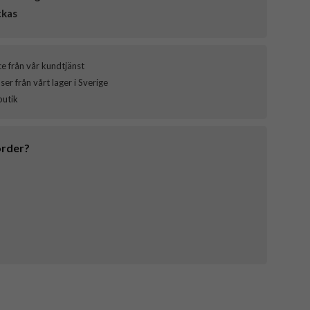
ckas
ce från vår kundtjänst
er från vårt lager i Sverige
butik
order?