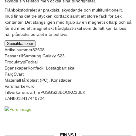
skydda sin telefon men också sina tillhörigheter.
Plånboksfodralet är praktiskt, skyddande och multifunktionellt.
Inuti finns det tre stycken kortfack samt ett större fack för t.ex
kontanter. Det stängs igen med hjälp av en magnetisk flärp och så
får du med ett magnetiskt hårdplast-skal som du lätt kan ta loss,
när plånboksfodralet inte behövs.
Specifikationer
Artikelnummer
82608
Passar till
Samsung Galaxy S23
Produkttyp
Fodral
Egenskaper
Kortfack, Löstagbart skal
Färg
Svart
Material
Hårdplast (PC), Konstläder
Varumärke
Puro
Tillverkarens art nr
PUSGS23BOOKC3BLK
EAN
8018417440724
FINNS I