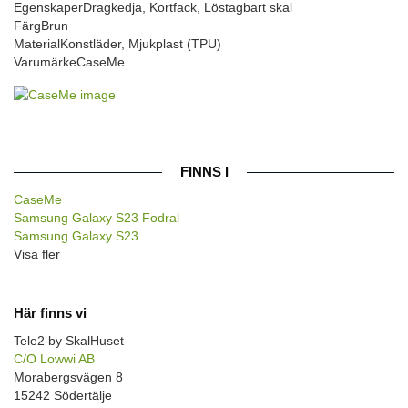
Egenskaper
Dragkedja, Kortfack, Löstagbart skal
Färg
Brun
Material
Konstläder, Mjukplast (TPU)
Varumärke
CaseMe
FINNS I
CaseMe
Samsung Galaxy S23 Fodral
Samsung Galaxy S23
Visa fler
Här finns vi
Tele2 by SkalHuset
C/O Lowwi AB
Morabergsvägen 8
15242 Södertälje