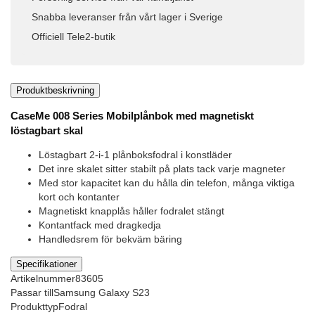
Snabba leveranser från vårt lager i Sverige
Officiell Tele2-butik
Produktbeskrivning
CaseMe 008 Series Mobilplånbok med magnetiskt
löstagbart skal
Löstagbart 2-i-1 plånboksfodral i konstläder
Det inre skalet sitter stabilt på plats tack varje magneter
Med stor kapacitet kan du hålla din telefon, många viktiga
kort och kontanter
Magnetiskt knapplås håller fodralet stängt
Kontantfack med dragkedja
Handledsrem för bekväm bäring
Specifikationer
Artikelnummer
83605
Passar till
Samsung Galaxy S23
Produkttyp
Fodral