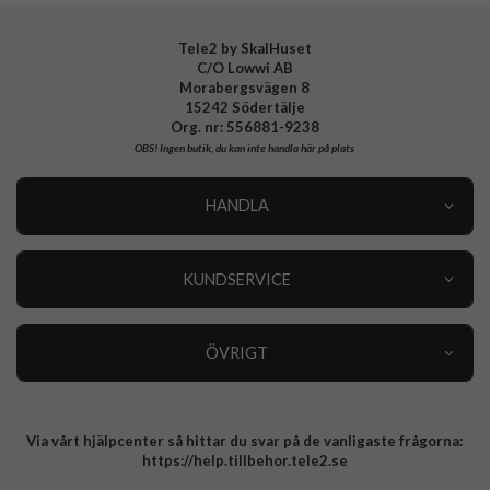
Tele2 by SkalHuset
C/O Lowwi AB
Morabergsvägen 8
15242 Södertälje
Org. nr: 556881-9238
OBS!
Ingen butik, du kan inte handla här på plats
HANDLA
Outlet
Nyheter
KUNDSERVICE
Varumärken
Kundservice
Specialkategorier
90 dagars öppet köp
ÖVRIGT
Köpevillkor
Om oss
Retur
Om cookies
Via vårt hjälpcenter så hittar du svar på de vanligaste frågorna:
Integritetspolicy
https://help.tillbehor.tele2.se