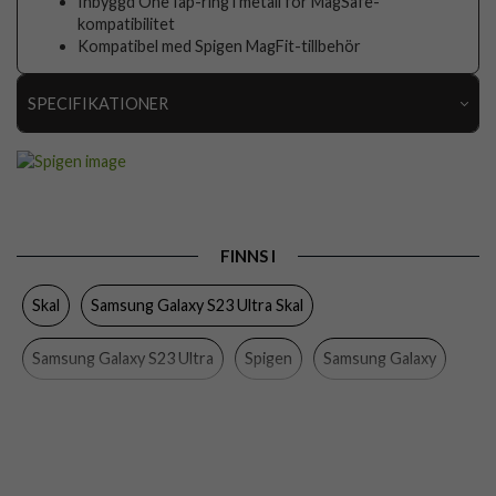
Inbyggd OneTap-ring i metall för MagSafe-
kompatibilitet
Kompatibel med Spigen MagFit-tillbehör
SPECIFIKATIONER
Artikelnummer
83334
Passar till
Samsung Galaxy S23 Ultra
Produkttyp
Skal
FINNS I
Egenskaper
MagSafe-kompatibel
Skal
Samsung Galaxy S23 Ultra Skal
Färg
Genomskinlig, Svart
Material
Hårdplast (PC), Mjukplast (TPU)
Samsung Galaxy S23 Ultra
Spigen
Samsung Galaxy
Varumärke
Spigen
Mobiltillbehör
Tillverkarens art nr
ACS05621
EAN
8809896740289