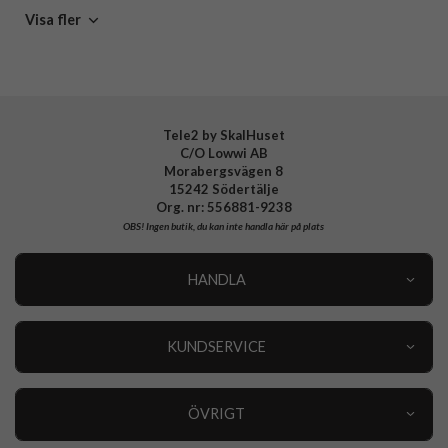
Mobiltillbehör
Visa fler
Tillverkarens art nr
IDFCAW21-S23U-358
EAN
7340205177095
Tele2 by SkalHuset
C/O Lowwi AB
Morabergsvägen 8
15242 Södertälje
Org. nr: 556881-9238
OBS!
Ingen butik, du kan inte handla här på plats
HANDLA
Outlet
Nyheter
KUNDSERVICE
Varumärken
Kundservice
Specialkategorier
90 dagars öppet köp
ÖVRIGT
Köpevillkor