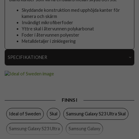
Skyddande konstruktion med upphöjda kanter för
kamera och skärm
Invändigt mikrofiberfoder
Yttre skal i återvunnen polykarbonat
Foder i återvunnen polyester
Metalldetaljer i zinklegering
SPECIFIKATIONER
Artikelnummer
104603
Passar till
Samsung Galaxy S23 Ultra
Produkttyp
Skal
FINNS I
Egenskaper
Trådlös laddning-kompatibel
Ideal of Sweden
Skal
Samsung Galaxy S23 Ultra Skal
Färg
Flerfärgad
Material
Hårdplast (PC)
Samsung Galaxy S23 Ultra
Samsung Galaxy
Varumärke
Ideal of Sweden