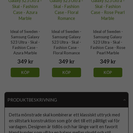
Ideal of Sweden -
Ideal of Sweden -
Ideal of Sweden -
Samsung Galaxy
Samsung Galaxy
Samsung Galaxy
S23 Ultra - Skal -
S23 Ultra - Skal -
S23 Ultra - Skal -
Fashion Case -
Fashion Case -
Fashion Case - Rose
Azura Marble
Floral Romance
Pearl Marble
349 kr
349 kr
349 kr
KÖP
KÖP
KÖP
PRODUKTBESKRIVNING
Detta mönstrade skal kombinerar ett klassiskt uttryck med
en slitstark konstruktion som gör det till ett pålitligt val för
vardagen. Designen är tidlös och har länge varit en favorit
bland kunder som vill ha en balans mellan skydd och stil.