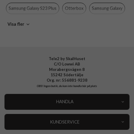
Material
Gummi, Hårdplast (PC)
Samsung Galaxy S23 Plus
Otterbox
Samsung Galaxy
Varumärke
Otterbox
Mobiltillbehör
Visa fler
Tillverkarens art nr
77-91307
EAN
840304714896
Tele2 by SkalHuset
C/O Lowwi AB
Morabergsvägen 8
15242 Södertälje
Org. nr: 556881-9238
OBS!
Ingen butik, du kan inte handla här på plats
HANDLA
Outlet
Nyheter
KUNDSERVICE
Varumärken
Kundservice
Specialkategorier