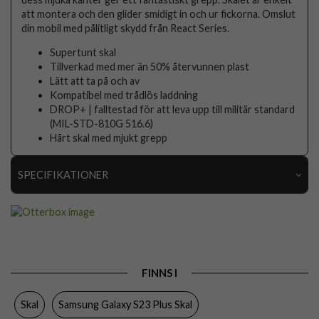
att montera och den glider smidigt in och ur fickorna. Omslut
din mobil med pålitligt skydd från React Series.
Supertunt skal
Tillverkad med mer än 50% återvunnen plast
Lätt att ta på och av
Kompatibel med trådlös laddning
DROP+ | falltestad för att leva upp till militär standard
(MIL-STD-810G 516.6)
Hårt skal med mjukt grepp
SPECIFIKATIONER
Artikelnummer
82630
Passar till
Samsung Galaxy S23 Plus
Produkttyp
Skal
FINNS I
Egenskaper
Trådlös laddning-kompatibel
Skal
Samsung Galaxy S23 Plus Skal
Färg
Genomskinlig, Lila