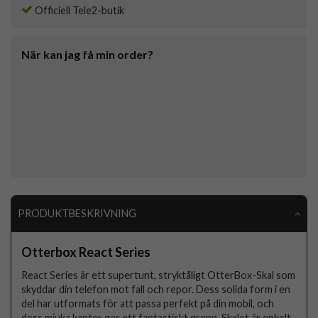
Officiell Tele2-butik
När kan jag få min order?
PRODUKTBESKRIVNING
Otterbox React Series
React Series är ett supertunt, stryktåligt OtterBox-Skal som
skyddar din telefon mot fall och repor. Dess solida form i en
del har utformats för att passa perfekt på din mobil, och
dess mjuka kanter ger ett fantastiskt grepp. Skalet är enkelt