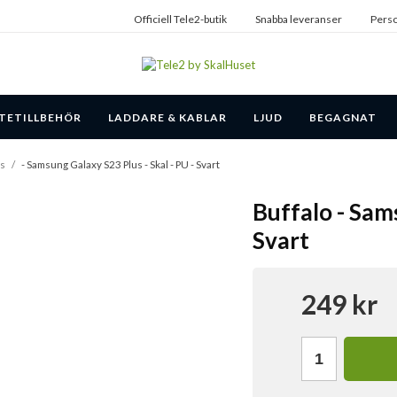
Officiell Tele2-butik
Snabba leveranser
Perso
TETILLBEHÖR
LADDARE & KABLAR
LJUD
BEGAGNAT
us
/
- Samsung Galaxy S23 Plus - Skal - PU - Svart
Buffalo - Sams
Svart
249 kr