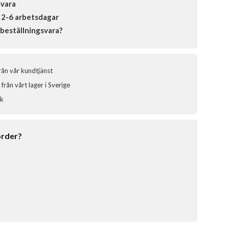
svara
 2-6 arbetsdagar
beställningsvara?
från vår kundtjänst
från vårt lager i Sverige
ik
order?