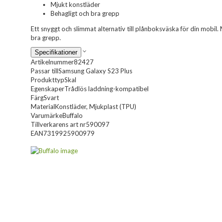
Mjukt konstläder
Behagligt och bra grepp
Ett snyggt och slimmat alternativ till plånboksväska för din mobil.
bra grepp.
Specifikationer
Artikelnummer
82427
Passar till
Samsung Galaxy S23 Plus
Produkttyp
Skal
Egenskaper
Trådlös laddning-kompatibel
Färg
Svart
Material
Konstläder, Mjukplast (TPU)
Varumärke
Buffalo
Tillverkarens art nr
590097
EAN
7319925900979