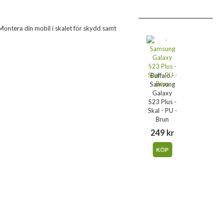
 Montera din mobil i skalet för skydd samt
Buffalo -
Samsung
Galaxy
S23 Plus -
Skal - PU -
Brun
249 kr
KÖP