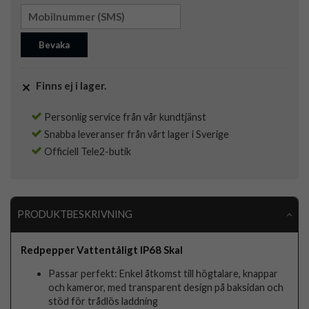
Bevaka
Finns ej i lager.
Personlig service från vår kundtjänst
Snabba leveranser från vårt lager i Sverige
Officiell Tele2-butik
PRODUKTBESKRIVNING
Redpepper Vattentåligt IP68 Skal
Passar perfekt: Enkel åtkomst till högtalare, knappar
och kameror, med transparent design på baksidan och
stöd för trådlös laddning