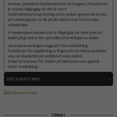
kommer pekskärmsfunktionen inte att fungera. Pekskärmen
är endast tillgänglig när det är torrt.
Undervattensfotografering stöds endast genom att trycka
på volymknappen; se till att din telefon kan ta foto med
volymknapp.
4. Hemknappen kanske inte är tillgänglig när telefonen är i
skalet på grund av den speciella utformningen av skalet
Läs bruksanvisningen noggrant före användning.
Funktionen för upplåsning av fingeravtryck måste användas
utan en skyddsfilm på mobiltelefonens skärm.
Vi kan ej ta ansvar för skador på telefonen som uppstår
under användning.
SPECIFIKATIONER
Artikelnummer
93265
Passar till
Samsung Galaxy S23 FE
Produkttyp
Skal
FINNS I