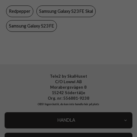
Egenskaper
Inbyggt skärmskydd, Vattentålig
Redpepper
Samsung Galaxy S23 FE Skal
Färg
Genomskinlig, Svart
Material
Hårdplast (PC), Mjukplast (TPU), PET
Samsung Galaxy S23 FE
Varumärke
Redpepper
Tele2 by SkalHuset
C/O Lowwi AB
Morabergsvägen 8
15242 Södertälje
Org. nr: 556881-9238
OBS!
Ingen butik, du kan inte handla här på plats
HANDLA
Outlet