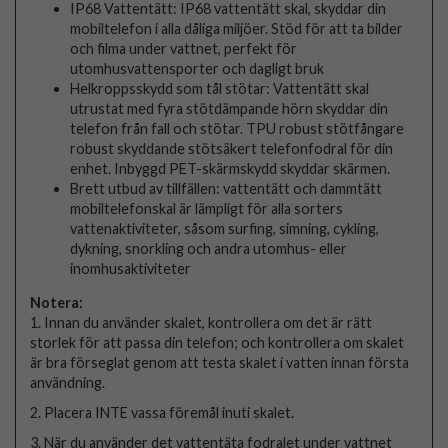
IP68 Vattentätt: IP68 vattentätt skal, skyddar din
mobiltelefon i alla dåliga miljöer. Stöd för att ta bilder
och filma under vattnet, perfekt för
utomhusvattensporter och dagligt bruk
Helkroppsskydd som tål stötar: Vattentätt skal
utrustat med fyra stötdämpande hörn skyddar din
telefon från fall och stötar. TPU robust stötfångare
robust skyddande stötsäkert telefonfodral för din
enhet. Inbyggd PET-skärmskydd skyddar skärmen.
Brett utbud av tillfällen: vattentätt och dammtätt
mobiltelefonskal är lämpligt för alla sorters
vattenaktiviteter, såsom surfing, simning, cykling,
dykning, snorkling och andra utomhus- eller
inomhusaktiviteter
Notera:
1. Innan du använder skalet, kontrollera om det är rätt
storlek för att passa din telefon; och kontrollera om skalet
är bra förseglat genom att testa skalet i vatten innan första
användning.
2. Placera INTE vassa föremål inuti skalet.
3. När du använder det vattentäta fodralet under vattnet