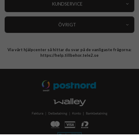
Nyheter
KUNDSERVICE
Varumärken
Kundservice
Specialkategorier
90 dagars öppet köp
ÖVRIGT
Köpevillkor
Om oss
Retur
Om cookies
Via vårt hjälpcenter så hittar du svar på de vanligaste frågorna:
Integritetspolicy
https://help.tillbehor.tele2.se