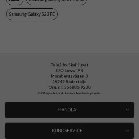
Samsung Galaxy S23 FE
Tele2 by SkalHuset
C/O Lowwi AB
Morabergsvägen 8
15242 Södertälje
Org. nr: 556881-9238
OBS!
Ingen butik, du kan inte handla här på plats
HANDLA
Outlet
Nyheter
KUNDSERVICE
Varumärken