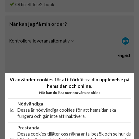
Officiell Tele2-butik
När kan jag få min order?
Vi använder cookies för att förbättra din upplevelse på
hemsidan och online.
Här kan du läsa mer om våra cookies
PRODUKTBESKRIVNING
Nödvändiga
Nillkin Super Frosted Shield Pro
Dessa är nödvändiga cookies för att hemsidan ska
fungera och går inte att inaktivera.
Nillkin Super Frosted Shield Pro är tillverkat av hållbart PC-
och TPU-material. Kombinationen av hårt och mjukt material
Prestanda
ger dubbelt skydd för telefonen och förhindrar dagliga
Dessa cookies tillåter oss räkna antal besök och se hur du
skador.