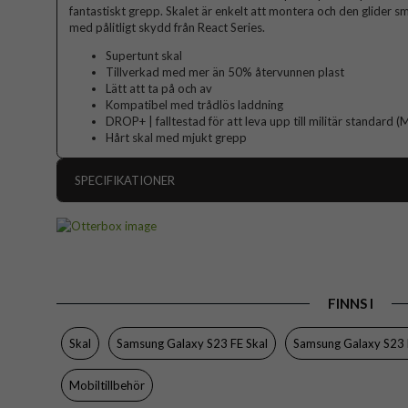
fantastiskt grepp. Skalet är enkelt att montera och den glider sm
med pålitligt skydd från React Series.
Supertunt skal
Tillverkad med mer än 50% återvunnen plast
Lätt att ta på och av
Kompatibel med trådlös laddning
DROP+ | falltestad för att leva upp till militär standar
Hårt skal med mjukt grepp
SPECIFIKATIONER
Artikelnummer
Passar till
Produkttyp
FINNS I
Egenskaper
Färg
Skal
Samsung Galaxy S23 FE Skal
Samsung Galaxy S23 
Material
Mobiltillbehör
Varumärke