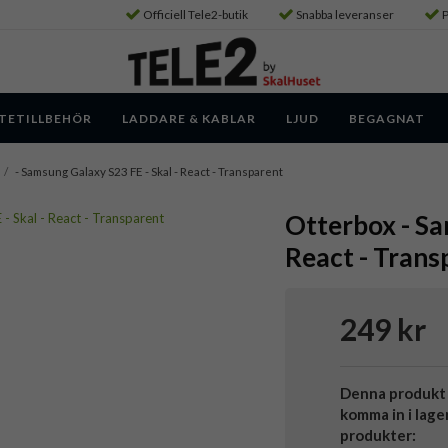
Officiell Tele2-butik
Snabba leveranser
P
TETILLBEHÖR
LADDARE & KABLAR
LJUD
BEGAGNAT
/
- Samsung Galaxy S23 FE - Skal - React - Transparent
Otterbox - Sa
React - Trans
249 kr
Denna produkt 
komma in i lage
produkter: