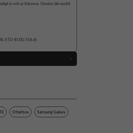
idigt in och ur fickorna. Omslut din mobil
d (MIL-STD-810G 516.6)
96897
Samsung Galaxy S23 FE
Skal
Trådlös laddning-kompatibel
Genomskinlig
FE
Otterbox
Samsung Galaxy
Hårdplast (PC), Mjukplast (TPU)
Otterbox