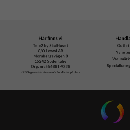
Tillverkarens art nr
EAN
Här finns vi
Handl
Tele2 by SkalHuset
Outlet
C/O Lowwi AB
Nyhete
Morabergsvägen 8
Varumärk
15242 Södertälje
Specialkate
Org. nr: 556881-9238
OBS!
Ingen butik, du kan inte handla här på plats