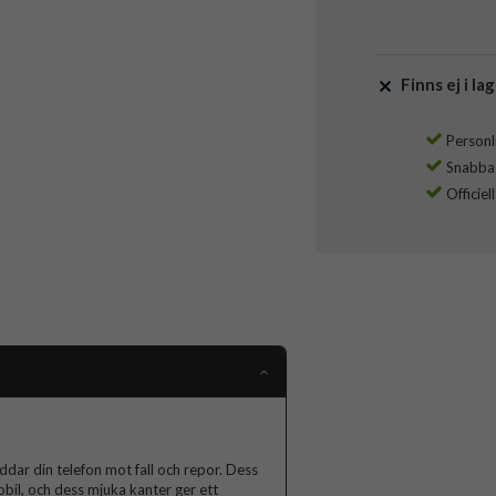
Finns ej i lag
Personli
Snabba l
Officiel
ddar din telefon mot fall och repor. Dess
obil, och dess mjuka kanter ger ett