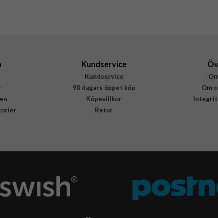
77-94250
840304747184
a
Kundservice
Öv
Kundservice
Om
r
90 dagars öppet köp
Om c
en
Köpevillkor
Integri
gorier
Retur