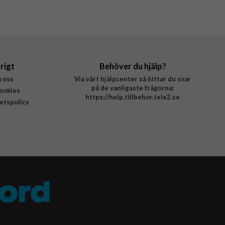
rigt
Behöver du hjälp?
 oss
Via vårt hjälpcenter så hittar du svar
på de vanligaste frågorna:
ookies
https://help.tillbehor.tele2.se
tetspolicy