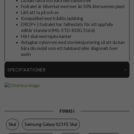
Du kan fästa och bära den handsfree
Fodralet är tillverkat med mer än 50% återvunnen plast
Lätt att ta på och av
Kompatibel med trådlös laddning
DROP+ | fodralet har falltestats för att uppfylla
militär standard (MIL-STD-810G 516.6)
Hårt skal med mjuka kanter
Avtagbar nylonrem med storleksjustering så att du kan
bära din mobil som ett halsband eller diagonalt över
axeln
SPECIFIKATIONER
Artikelnummer
96901
Passar till
Samsung Galaxy S23 FE
Produkttyp
Skal
FINNS I
Egenskaper
Grepp/hållare, Trådlös laddning-kompatibel
Skal
Samsung Galaxy S23 FE Skal
Färg
Genomskinlig