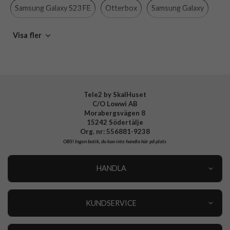
Material
Hårdplast (PC), Mjukplast (TPU)
Samsung Galaxy S23 FE
Otterbox
Samsung Galaxy
Varumärke
Otterbox
Mobiltillbehör
Visa fler
Tillverkarens art nr
77-94262
EAN
840304747306
Tele2 by SkalHuset
C/O Lowwi AB
Morabergsvägen 8
15242 Södertälje
Org. nr: 556881-9238
OBS!
Ingen butik, du kan inte handla här på plats
HANDLA
Outlet
Nyheter
KUNDSERVICE
Varumärken
Kundservice
Specialkategorier