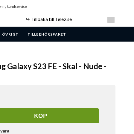
nlig kundservice
↪️ Tillbaka till Tele2.se
ÖVRIGT
TILLBEHÖRSPAKET
g Galaxy S23 FE - Skal - Nude -
KÖP
svara