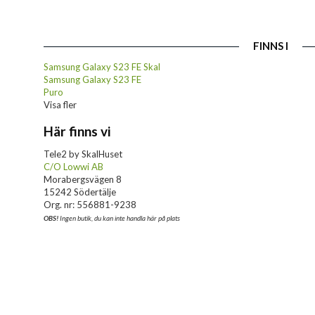
FINNS I
Samsung Galaxy S23 FE Skal
Samsung Galaxy S23 FE
Puro
Visa fler
Här finns vi
Tele2 by SkalHuset
C/O Lowwi AB
Morabergsvägen 8
15242 Södertälje
Org. nr: 556881-9238
OBS!
Ingen butik, du kan inte handla här på plats