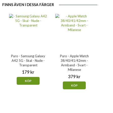
FINNS ÄVEN I DESSA FÄRGER
Puro - Samsung Galaxy
Puro - Apple Watch
Puro -
A42 5G - Skal - Nude -
38/40/41/42mm -
Skal
Transparent
Armband - Svart -
Milanese
179 kr
379 kr
KÖP
KÖP