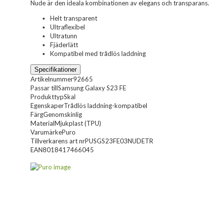
Nude är den ideala kombinationen av elegans och transparans.
Helt transparent
Ultraflexibel
Ultratunn
Fjäderlätt
Kompatibel med trådlös laddning
Specifikationer
Artikelnummer
92665
Passar till
Samsung Galaxy S23 FE
Produkttyp
Skal
Egenskaper
Trådlös laddning-kompatibel
Färg
Genomskinlig
Material
Mjukplast (TPU)
Varumärke
Puro
Tillverkarens art nr
PUSGS23FE03NUDETR
EAN
8018417466045