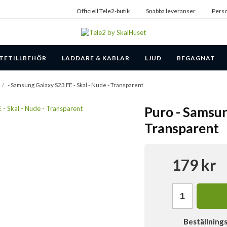
Officiell Tele2-butik
Snabba leveranser
Perso
TETILLBEHÖR
LADDARE & KABLAR
LJUD
BEGAGNAT
/
- Samsung Galaxy S23 FE - Skal - Nude - Transparent
Puro - Samsun
Transparent
179 kr
Beställning