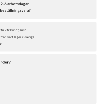
 2-6 arbetsdagar
beställningsvara?
från vår kundtjänst
från vårt lager i Sverige
ik
order?