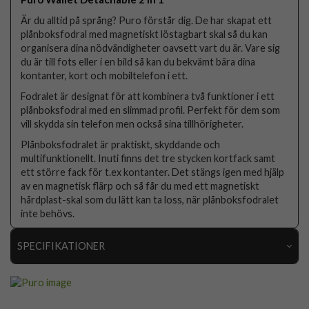
Är du alltid på språng? Puro förstår dig. De har skapat ett
plånboksfodral med magnetiskt löstagbart skal så du kan
organisera dina nödvändigheter oavsett vart du är. Vare sig
du är till fots eller i en bild så kan du bekvämt bära dina
kontanter, kort och mobiltelefon i ett.
Fodralet är designat för att kombinera två funktioner i ett
plånboksfodral med en slimmad profil. Perfekt för dem som
vill skydda sin telefon men också sina tillhörigheter.
Plånboksfodralet är praktiskt, skyddande och
multifunktionellt. Inuti finns det tre stycken kortfack samt
ett större fack för t.ex kontanter. Det stängs igen med hjälp
av en magnetisk flärp och så får du med ett magnetiskt
hårdplast-skal som du lätt kan ta loss, när plånboksfodralet
inte behövs.
SPECIFIKATIONER
Artikelnummer
92666
Passar till
Samsung Galaxy S23 FE