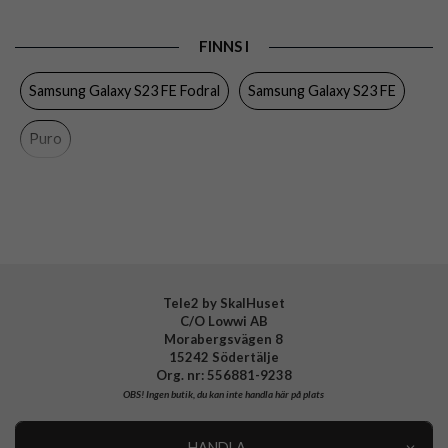
Produkttyp
Fodral
FINNS I
Egenskaper
Kortfack, Löstagbart skal, Stativfunktion
Samsung Galaxy S23 FE Fodral
Samsung Galaxy S23 FE
Färg
Svart
Material
Hårdplast (PC), Mjukplast (TPU)
Puro
Varumärke
Puro
Tillverkarens art nr
PUSGS23FEBOOKC3BLK
EAN
8018417466076
Tele2 by SkalHuset
C/O Lowwi AB
Morabergsvägen 8
15242 Södertälje
Org. nr: 556881-9238
OBS!
Ingen butik, du kan inte handla här på plats
HANDLA