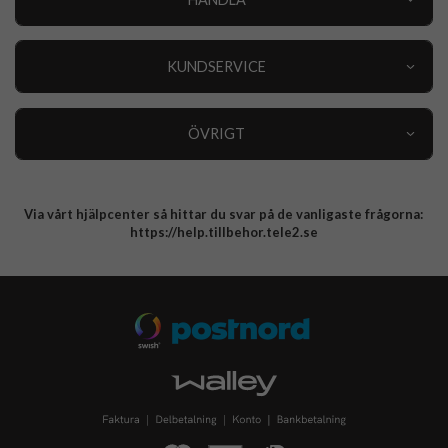
Outlet
Nyheter
KUNDSERVICE
Varumärken
Kundservice
Specialkategorier
90 dagars öppet köp
ÖVRIGT
Köpevillkor
Om oss
Retur
Om cookies
Via vårt hjälpcenter så hittar du svar på de vanligaste frågorna:
Integritetspolicy
https://help.tillbehor.tele2.se