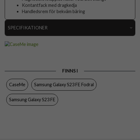
Kontantfack med dragkedja
Handledsrem för bekväm bäring
SPECIFIKATIONER
Artikelnummer
98004
Passar till
Samsung Galaxy S23 FE
Produkttyp
Fodral
FINNS I
Egenskaper
Dragkedja, Kortfack, Löstagbart skal
CaseMe
Samsung Galaxy S23 FE Fodral
Färg
Svart
Material
Konstläder, Mjukplast (TPU)
Samsung Galaxy S23 FE
Varumärke
CaseMe