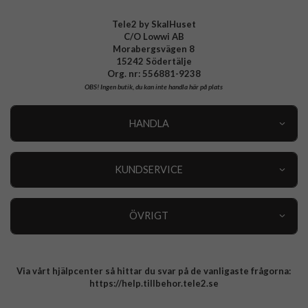
Tele2 by SkalHuset
C/O Lowwi AB
Morabergsvägen 8
15242 Södertälje
Org. nr: 556881-9238
OBS!
Ingen butik, du kan inte handla här på plats
HANDLA
Outlet
Nyheter
KUNDSERVICE
Varumärken
Kundservice
Specialkategorier
90 dagars öppet köp
ÖVRIGT
Köpevillkor
Om oss
Retur
Om cookies
Via vårt hjälpcenter så hittar du svar på de vanligaste frågorna:
Integritetspolicy
https://help.tillbehor.tele2.se