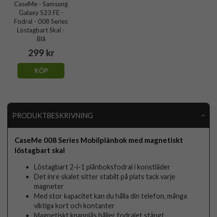
CaseMe - Samsung
Galaxy S23 FE -
Fodral - 008 Series
Löstagbart Skal -
Blå
299 kr
KÖP
PRODUKTBESKRIVNING
CaseMe 008 Series Mobilplånbok med magnetiskt
löstagbart skal
Löstagbart 2-i-1 plånboksfodral i konstläder
Det inre skalet sitter stabilt på plats tack varje
magneter
Med stor kapacitet kan du hålla din telefon, många
viktiga kort och kontanter
Magnetiskt knapplås håller fodralet stängt