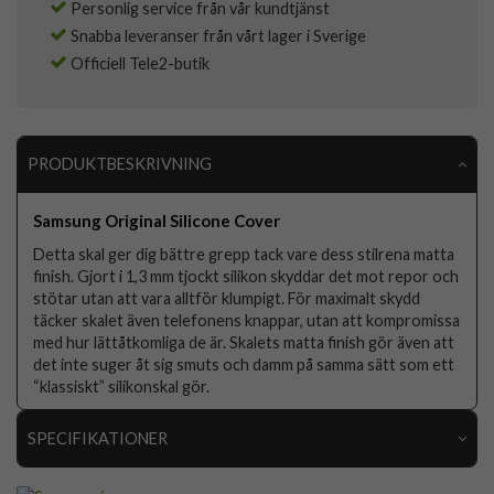
Personlig service från vår kundtjänst
Snabba leveranser från vårt lager i Sverige
Officiell Tele2-butik
PRODUKTBESKRIVNING
Samsung Original Silicone Cover
Detta skal ger dig bättre grepp tack vare dess stilrena matta
finish. Gjort i 1,3 mm tjockt silikon skyddar det mot repor och
stötar utan att vara alltför klumpigt. För maximalt skydd
täcker skalet även telefonens knappar, utan att kompromissa
med hur lättåtkomliga de är. Skalets matta finish gör även att
det inte suger åt sig smuts och damm på samma sätt som ett
“klassiskt” silikonskal gör.
SPECIFIKATIONER
Artikelnummer
71048