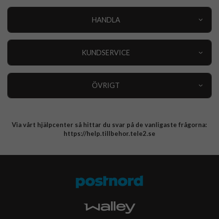
HANDLA
Outlet
Nyheter
KUNDSERVICE
Varumärken
Kundservice
Specialkategorier
90 dagars öppet köp
ÖVRIGT
Köpevillkor
Om oss
Retur
Om cookies
Via vårt hjälpcenter så hittar du svar på de vanligaste frågorna:
Integritetspolicy
https://help.tillbehor.tele2.se