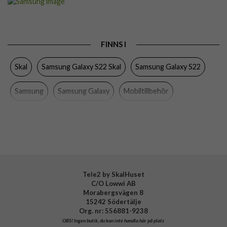
Passar till
Samsung Galaxy S22
Produkttyp
Skal
FINNS I
Egenskaper
Trådlös laddning-kompatibel
Skal
Samsung Galaxy S22 Skal
Samsung Galaxy S22
Färg
Svart
Material
Silikon
Samsung
Samsung Galaxy
Mobiltillbehör
Varumärke
Samsung
Tillverkarens art nr
EF-PS901TBEGWW
EAN
8806092992689
Tele2 by SkalHuset
C/O Lowwi AB
Morabergsvägen 8
15242 Södertälje
Org. nr: 556881-9238
OBS!
Ingen butik, du kan inte handla här på plats