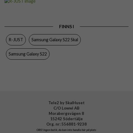
Passar till
Samsung Galaxy S22
Produkttyp
Skal
FINNS I
Egenskaper
Inbyggt skärmskydd, Stöttålig
R-JUST
Samsung Galaxy S22 Skal
Färg
Svart
Material
Hårdplast (PC), Metall, Silikon
Samsung Galaxy S22
Varumärke
R-JUST
Tele2 by SkalHuset
C/O Lowwi AB
Morabergsvägen 8
15242 Södertälje
Org. nr: 556881-9238
OBS!
Ingen butik, du kan inte handla här på plats