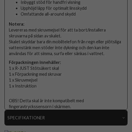
Inbyggt stöd för handfri visning
Upphöjd läpp för optimalt linsskydd
Omfattande all-around skydd
Notera:
Levereras med skruvmejsel för att ta bort/installera
skruvarna på sidan av skalet.
Skalet skyddar bara din mobiltelefon från regn eller plötsliga
vattenstänk men stöder inte dykning och den kan inte
användas för att simma, surfa eller sänkas i vattnet.
Förpackningen innehåller:
1 x R-JUST Stötsäkert skal
1 x Förpackning med skruvar
1 x Skruvmejsel
1 x Instruktion
OBS! Detta skal är inte kompatibelt med
fingeravtryckssensorn i skärmen.
SPECIFIKATIONER
Artikelnummer
70384