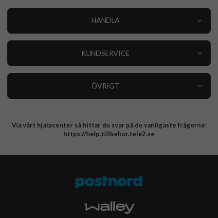
HANDLA
Outlet
Nyheter
KUNDSERVICE
Varumärken
Kundservice
Specialkategorier
90 dagars öppet köp
ÖVRIGT
Köpevillkor
Om oss
Retur
Om cookies
Via vårt hjälpcenter så hittar du svar på de vanligaste frågorna:
Integritetspolicy
https://help.tillbehor.tele2.se