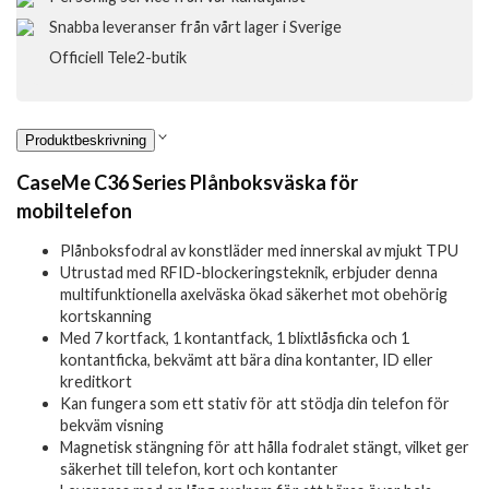
Snabba leveranser från vårt lager i Sverige
Officiell Tele2-butik
Produktbeskrivning
CaseMe C36 Series Plånboksväska för
mobiltelefon
Plånboksfodral av konstläder med innerskal av mjukt TPU
Utrustad med RFID-blockeringsteknik, erbjuder denna
multifunktionella axelväska ökad säkerhet mot obehörig
kortskanning
Med 7 kortfack, 1 kontantfack, 1 blixtlåsficka och 1
kontantficka, bekvämt att bära dina kontanter, ID eller
kreditkort
Kan fungera som ett stativ för att stödja din telefon för
bekväm visning
Magnetisk stängning för att hålla fodralet stängt, vilket ger
säkerhet till telefon, kort och kontanter