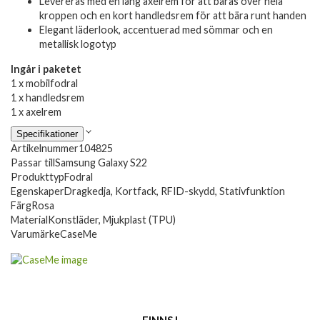
Levereras med en lång axelrem för att bäras över hela
kroppen och en kort handledsrem för att bära runt handen
Elegant läderlook, accentuerad med sömmar och en
metallisk logotyp
Ingår i paketet
1 x mobilfodral
1 x handledsrem
1 x axelrem
Specifikationer
Artikelnummer
104825
Passar till
Samsung Galaxy S22
Produkttyp
Fodral
Egenskaper
Dragkedja, Kortfack, RFID-skydd, Stativfunktion
Färg
Rosa
Material
Konstläder, Mjukplast (TPU)
Varumärke
CaseMe