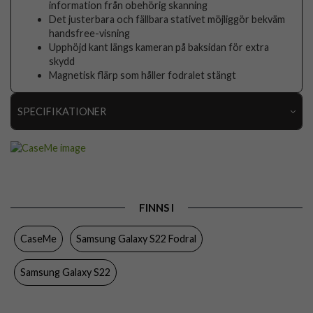
information från obehörig skanning
Det justerbara och fällbara stativet möjliggör bekväm
handsfree-visning
Upphöjd kant längs kameran på baksidan för extra
skydd
Magnetisk flärp som håller fodralet stängt
SPECIFIKATIONER
Artikelnummer
87125
Passar till
Samsung Galaxy S22
Produkttyp
Fodral
FINNS I
Egenskaper
Kortfack, RFID-skydd, Stativfunktion
CaseMe
Samsung Galaxy S22 Fodral
Färg
Svart
Material
Konstläder, Mjukplast (TPU)
Samsung Galaxy S22
Varumärke
CaseMe