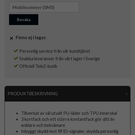
Bevaka
Finns ej i lager.
Personlig service från vår kundtjänst
Snabba leveranser från vårt lager i Sverige
Officiell Tele2-butik
PRODUKTBESKRIVNING
Tillverkat av väl utvalt PU-läder och TPU innerskal
3 kortfack och ett större kontantfack gör ditt liv
enklare och bekvämare
Inbyggt skydd mot RFID-signaler, skydda personlig