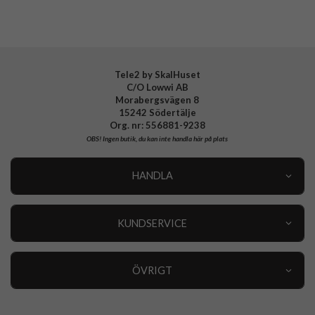
Tele2 by SkalHuset
C/O Lowwi AB
Morabergsvägen 8
15242 Södertälje
Org. nr: 556881-9238
OBS!
Ingen butik, du kan inte handla här på plats
HANDLA
Outlet
Nyheter
KUNDSERVICE
Varumärken
Kundservice
Specialkategorier
90 dagars öppet köp
ÖVRIGT
Köpevillkor
Om oss
Retur
Om cookies