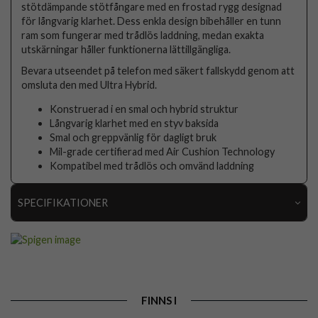
stötdämpande stötfångare med en frostad rygg designad
för långvarig klarhet. Dess enkla design bibehåller en tunn
ram som fungerar med trådlös laddning, medan exakta
utskärningar håller funktionerna lättillgängliga.
Bevara utseendet på telefon med säkert fallskydd genom att
omsluta den med Ultra Hybrid.
Konstruerad i en smal och hybrid struktur
Långvarig klarhet med en styv baksida
Smal och greppvänlig för dagligt bruk
Mil-grade certifierad med Air Cushion Technology
Kompatibel med trådlös och omvänd laddning
SPECIFIKATIONER
Artikelnummer
70823
Passar till
Samsung Galaxy S22 Ultra
Produkttyp
Skal
FINNS I
Egenskaper
Trådlös laddning-kompatibel