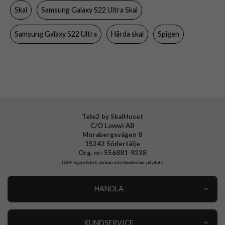
Skal
Samsung Galaxy S22 Ultra Skal
Färg
Genomskinlig
Material
Hårdplast (PC), Mjukplast (TPU)
Samsung Galaxy S22 Ultra
Hårda skal
Spigen
Varumärke
Spigen
Tillverkarens art nr
ACS03918
EAN
8809811855531
Tele2 by SkalHuset
C/O Lowwi AB
Morabergsvägen 8
15242 Södertälje
Org. nr: 556881-9238
OBS!
Ingen butik, du kan inte handla här på plats
HANDLA
Outlet
Nyheter
KUNDSERVICE