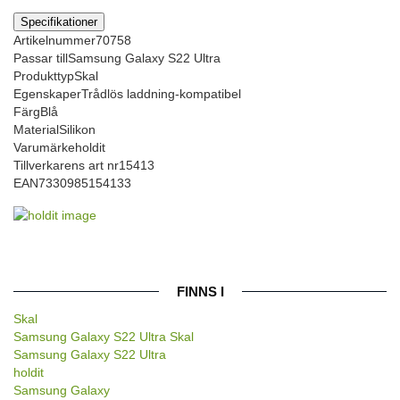
Specifikationer
Artikelnummer
70758
Passar till
Samsung Galaxy S22 Ultra
Produkttyp
Skal
Egenskaper
Trådlös laddning-kompatibel
Färg
Blå
Material
Silikon
Varumärke
holdit
Tillverkarens art nr
15413
EAN
7330985154133
FINNS I
Skal
Samsung Galaxy S22 Ultra Skal
Samsung Galaxy S22 Ultra
holdit
Samsung Galaxy