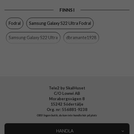
Produkttyp
Fodral
FINNS I
Egenskaper
Kortfack, RFID-skydd, Stativfunktion
Fodral
Samsung Galaxy S22 Ultra Fodral
Färg
Svart
Material
Hårdplast (PC), Äkta läder
Samsung Galaxy S22 Ultra
dbramante1928
Varumärke
dbramante1928
Samsung Galaxy
Mobiltillbehör
Tillverkarens art nr
CSSUGTBL1438
EAN
5711428014382
Tele2 by SkalHuset
C/O Lowwi AB
Morabergsvägen 8
15242 Södertälje
Org. nr: 556881-9238
OBS!
Ingen butik, du kan inte handla här på plats
HANDLA