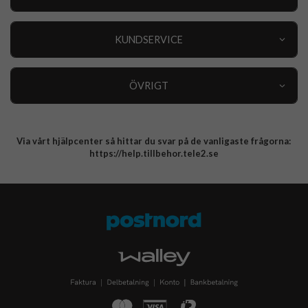
Outlet
Nyheter
KUNDSERVICE
Varumärken
Kundservice
Specialkategorier
90 dagars öppet köp
ÖVRIGT
Köpevillkor
Om oss
Retur
Om cookies
Via vårt hjälpcenter så hittar du svar på de vanligaste frågorna:
Integritetspolicy
https://help.tillbehor.tele2.se