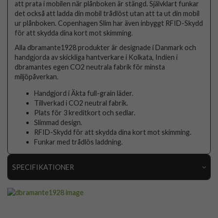
att prata i mobilen när plånboken är stängd. Självklart funkar
det också att ladda din mobil trådlöst utan att ta ut din mobil
ur plånboken. Copenhagen Slim har även inbyggt RFID-Skydd
för att skydda dina kort mot skimming.
Alla dbramante1928 produkter är designade i Danmark och
handgjorda av skickliga hantverkare i Kolkata, Indien i
dbramantes egen CO2 neutrala fabrik för minsta
miljöpåverkan.
Handgjord i Äkta full-grain läder.
Tillverkad i CO2 neutral fabrik.
Plats för 3 kreditkort och sedlar.
Slimmad design.
RFID-Skydd för att skydda dina kort mot skimming.
Funkar med trådlös laddning.
SPECIFIKATIONER
Artikelnummer
70939
Passar till
Samsung Galaxy S22 Ultra