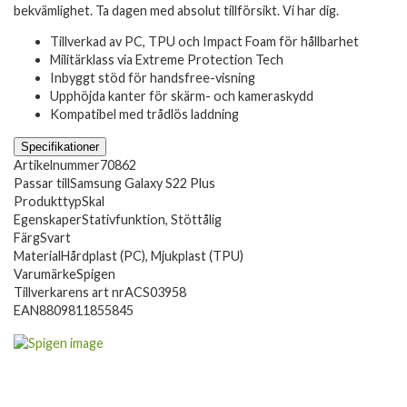
bekvämlighet. Ta dagen med absolut tillförsikt. Vi har dig.
Tillverkad av PC, TPU och Impact Foam för hållbarhet
Militärklass via Extreme Protection Tech
Inbyggt stöd för handsfree-visning
Upphöjda kanter för skärm- och kameraskydd
Kompatibel med trådlös laddning
Specifikationer
Artikelnummer
70862
Passar till
Samsung Galaxy S22 Plus
Produkttyp
Skal
Egenskaper
Stativfunktion, Stöttålig
Färg
Svart
Material
Hårdplast (PC), Mjukplast (TPU)
Varumärke
Spigen
Tillverkarens art nr
ACS03958
EAN
8809811855845