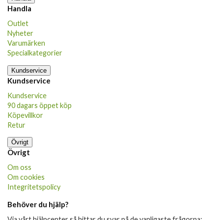
Handla
Outlet
Nyheter
Varumärken
Specialkategorier
Kundservice
Kundservice
Kundservice
90 dagars öppet köp
Köpevillkor
Retur
Övrigt
Övrigt
Om oss
Om cookies
Integritetspolicy
Behöver du hjälp?
Via vårt hjälpcenter så hittar du svar på de vanligaste frågorna: