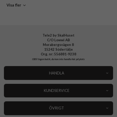
Mobiltillbehör
Visa fler
Tillverkarens art nr
15405
EAN
7330985154058
Tele2 by SkalHuset
C/O Lowwi AB
Morabergsvägen 8
15242 Södertälje
Org. nr: 556881-9238
OBS!
Ingen butik, du kan inte handla här på plats
HANDLA
Outlet
Nyheter
KUNDSERVICE
Varumärken
Kundservice
Specialkategorier
90 dagars öppet köp
ÖVRIGT
Köpevillkor