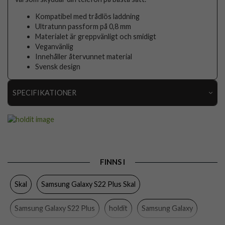
Kompatibel med trådlös laddning
Ultratunn passform på 0,8 mm
Materialet är greppvänligt och smidigt
Veganvänlig
Innehåller återvunnet material
Svensk design
SPECIFIKATIONER
Artikelnummer
70751
Passar till
Samsung Galaxy S22 Plus
Produkttyp
Skal
FINNS I
Egenskaper
Trådlös laddning-kompatibel
Skal
Samsung Galaxy S22 Plus Skal
Färg
Svart
Material
Silikon
Samsung Galaxy S22 Plus
holdit
Samsung Galaxy
Varumärke
holdit