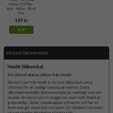
Galaxy S22 Plus -
Skal - Silikon - Blush
Pink
199 kr
KÖP
PRODUKTBESKRIVNING
Holdit Silikonskal
Ett stilrent skal av silikon från Holdit
Silicone Case från Holdit är ett tunt silikonskal som är
utformat för att smidigt omsluta din telefon. Detta
silikonskal innehåller återvunna material, samtidigt som det
skyddar din telefon på ett snyggt och smart sätt. Skalet är
greppvänligt, täcker volymknappar och kanter och har en
finish som gör skalet lent och mjukt. Ett stilsäkert och smart
val som skyddar din telefon på bästa sätt.