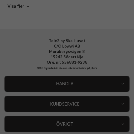
Mobiltillbehör
Visa fler
Tillverkarens art nr
ACS03965
EAN
8809811855913
Tele2 by SkalHuset
C/O Lowwi AB
Morabergsvägen 8
15242 Södertälje
Org. nr: 556881-9238
OBS!
Ingen butik, du kan inte handla här på plats
HANDLA
Outlet
Nyheter
KUNDSERVICE
Varumärken
Kundservice
Specialkategorier
90 dagars öppet köp
ÖVRIGT
Köpevillkor