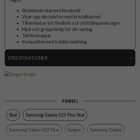
Skyddande skal med linsskydd
Visar upp din telefon med kristallklarhet
Tillverkad av ett flexibelt och stötdämpande lager
Mjuk och greppvänlig för din vardag
Taktila knappar
Kompatibel med trådlös laddning
SPECIFIKATIONER
Artikelnummer
70869
Passar till
Samsung Galaxy S22 Plus
Produkttyp
Skal
FINNS I
Egenskaper
Trådlös laddning-kompatibel
Skal
Samsung Galaxy S22 Plus Skal
Färg
Grå
Material
Mjukplast (TPU)
Samsung Galaxy S22 Plus
Spigen
Samsung Galaxy
Varumärke
Spigen