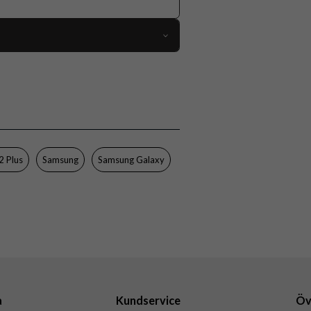
71078
Samsung Galaxy S22 Plus
Skal
Trådlös laddning-kompatibel
Genomskinlig
2 Plus
Samsung
Samsung Galaxy
Hårdplast (PC), Mjukplast (TPU)
Samsung
EF-QS906CTEGWW
8806092979345
a
Kundservice
Öv