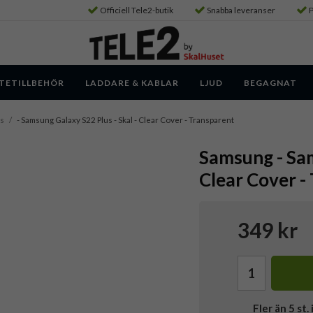
Officiell Tele2-butik
Snabba leveranser
P
TETILLBEHÖR
LADDARE & KABLAR
LJUD
BEGAGNAT
us
/
- Samsung Galaxy S22 Plus - Skal - Clear Cover - Transparent
Samsung - Sam
Clear Cover -
349 kr
Fler än 5 st. 