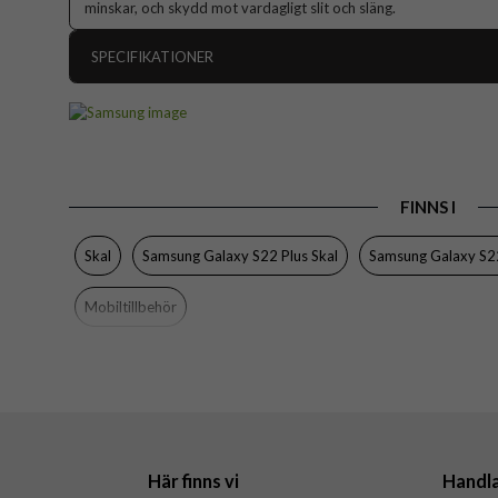
minskar, och skydd mot vardagligt slit och släng.
SPECIFIKATIONER
Artikelnummer
Passar till
Produkttyp
FINNS I
Egenskaper
Färg
Skal
Samsung Galaxy S22 Plus Skal
Samsung Galaxy S2
Material
Mobiltillbehör
Varumärke
Tillverkarens art nr
EAN
Här finns vi
Handl