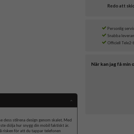
Redo att ski
Personlig servi
Snabba leverans
Officiell Tele2-
När kan jag få min 
se dess stilrena design genom skalet. Med
te dölja hur snygg din mobil faktiskt är.
å risken för att du tappar telefonen