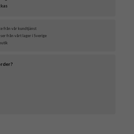
ckas
ce från vår kundtjänst
er från vårt lager i Sverige
butik
order?