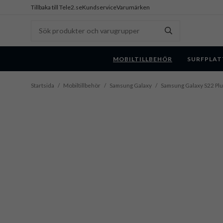
Tillbaka till Tele2.se
Kundservice
Varumärken
MOBILTILLBEHÖR
SURFPLAT
Startsida
/
Mobiltillbehör
/
Samsung Galaxy
/
Samsung Galaxy S22 Pl