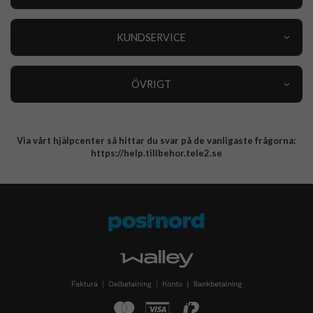
Outlet
Nyheter
KUNDSERVICE
Varumärken
Kundservice
Specialkategorier
90 dagars öppet köp
ÖVRIGT
Köpevillkor
Om oss
Retur
Om cookies
Via vårt hjälpcenter så hittar du svar på de vanligaste frågorna:
Integritetspolicy
https://help.tillbehor.tele2.se