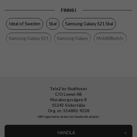
Produkttyp
Skal
FINNS I
Egenskaper
Trådlös laddning-kompatibel
Ideal of Sweden
Skal
Samsung Galaxy S21 Skal
Färg
Flerfärgad
Material
Hårdplast (PC)
Samsung Galaxy S21
Samsung Galaxy
Mobiltillbehör
Varumärke
Ideal of Sweden
Tillverkarens art nr
IDFCSS20-S21-191
EAN
7340196263012
Tele2 by SkalHuset
C/O Lowwi AB
Morabergsvägen 8
15242 Södertälje
Org. nr: 556881-9238
OBS!
Ingen butik, du kan inte handla här på plats
HANDLA