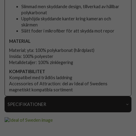
Slimmad men skyddande design, tillverkad av hållbar
polykarbonat
Upphöjda skyddande kanter kring kameran och
skärmen
Slätt foder i mikrofiber för att skydda mot repor
MATERIAL
Material; yta: 100% polykarbonat (hårdplast)
Insida: 100% polyester
Metalldetaljer: 100% zinklegering
KOMPATIBILITET
Kompatibel med trådlös laddning
Accessories of Attraction: del av Ideal of Swedens
magnetiskt kompatibla sortiment
SPECIFIKATIONER
Artikelnummer
104566
Passar till
Samsung Galaxy S21