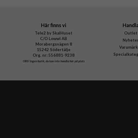
Här finns vi
Handl
Tele2 by SkalHuset
Outlet
C/O Lowwi AB
Nyhete
Morabergsvägen 8
Varumärk
15242 Södertälje
Specialkate
Org. nr: 556881-9238
OBS!
Ingen butik, du kan inte handla här på plats