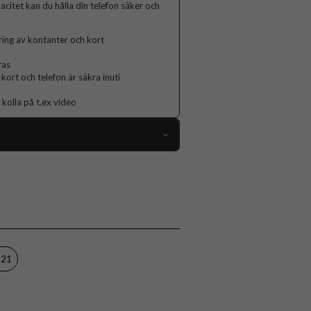
acitet kan du hålla din telefon säker och
ring av kontanter och kort
ras
kort och telefon är säkra inuti
 kolla på t.ex video
68279
Samsung Galaxy S21
Fodral
Kortfack, Stativfunktion
Röd
S21
Konstläder, Mjukplast (TPU)
CaseMe