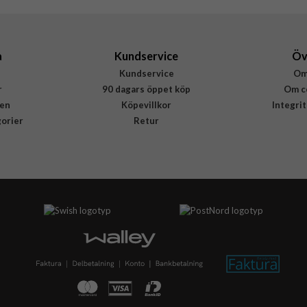
a
Kundservice
Öv
Kundservice
Om
r
90 dagars öppet köp
Om c
en
Köpevillkor
Integri
gorier
Retur