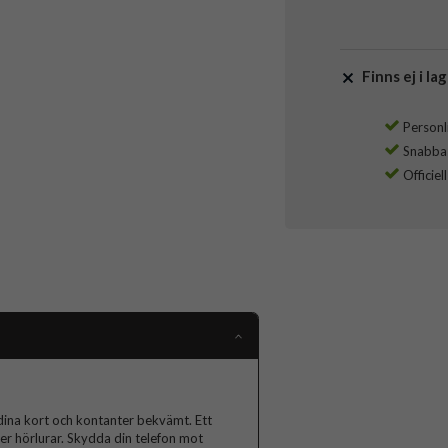
Finns ej i lag
Personli
Snabba l
Officiel
dina kort och kontanter bekvämt. Ett
ler hörlurar. Skydda din telefon mot