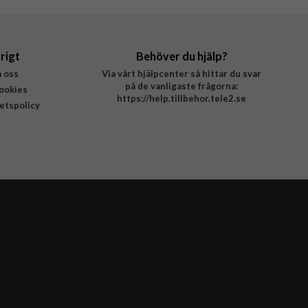
rigt
Behöver du hjälp?
 oss
Via vårt hjälpcenter så hittar du svar
på de vanligaste frågorna:
ookies
https://help.tillbehor.tele2.se
tetspolicy