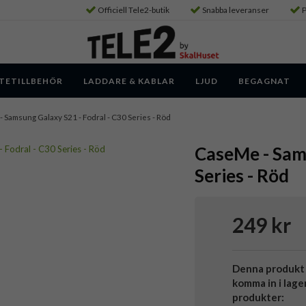
Officiell Tele2-butik
Snabba leveranser
P
TETILLBEHÖR
LADDARE & KABLAR
LJUD
BEGAGNAT
- Samsung Galaxy S21 - Fodral - C30 Series - Röd
CaseMe - Sams
Series - Röd
249 kr
Denna produkt 
komma in i lage
produkter: