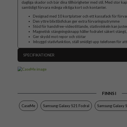
dagliga skador och bär dina tillhörigheter med stil. Med stor kap
samtidigt förvara många viktiga kort och kontanter.
Designad med 10 kortplatser och ett kassafack för förva
Den yttre blixtlåsfickan ger extra förvaringsutrymme
Stöd för handsfree-videotittande, stativvinkeln kan juste
Magnetisk stängningsknapp håller fodralet säkert stängt, 
Ger skydd mot repor och stötar
Inbyggd stativfunktion, ställ smidigt upp telefonen för att
SPECIFIKATIONER
Artikelnummer
Passar till
Produkttyp
FINNS I
Egenskaper
Färg
CaseMe
Samsung Galaxy S21 Fodral
Samsung Galaxy 
Material
Varumärke