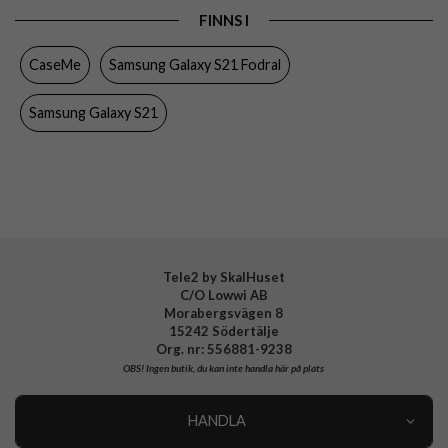
FINNS I
Egenskaper
Kortfack, Stativfunktion
CaseMe
Samsung Galaxy S21 Fodral
Färg
Blå
Material
Konstläder, Mjukplast (TPU)
Samsung Galaxy S21
Varumärke
CaseMe
Tele2 by SkalHuset
C/O Lowwi AB
Morabergsvägen 8
15242 Södertälje
Org. nr: 556881-9238
OBS!
Ingen butik, du kan inte handla här på plats
HANDLA