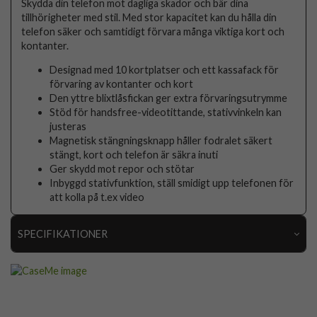
Skydda din telefon mot dagliga skador och bär dina
tillhörigheter med stil. Med stor kapacitet kan du hålla din
telefon säker och samtidigt förvara många viktiga kort och
kontanter.
Designad med 10 kortplatser och ett kassafack för
förvaring av kontanter och kort
Den yttre blixtlåsfickan ger extra förvaringsutrymme
Stöd för handsfree-videotittande, stativvinkeln kan
justeras
Magnetisk stängningsknapp håller fodralet säkert
stängt, kort och telefon är säkra inuti
Ger skydd mot repor och stötar
Inbyggd stativfunktion, ställ smidigt upp telefonen för
att kolla på t.ex video
SPECIFIKATIONER
Artikelnummer
68280
Passar till
Samsung Galaxy S21
Produkttyp
Fodral