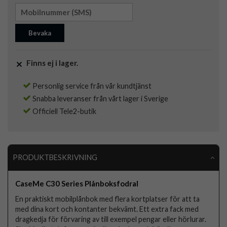
Bevaka
Finns ej i lager.
Personlig service från vår kundtjänst
Snabba leveranser från vårt lager i Sverige
Officiell Tele2-butik
PRODUKTBESKRIVNING
CaseMe C30 Series Plånboksfodral
En praktiskt mobilplånbok med flera kortplatser för att ta
med dina kort och kontanter bekvämt. Ett extra fack med
dragkedja för förvaring av till exempel pengar eller hörlurar.