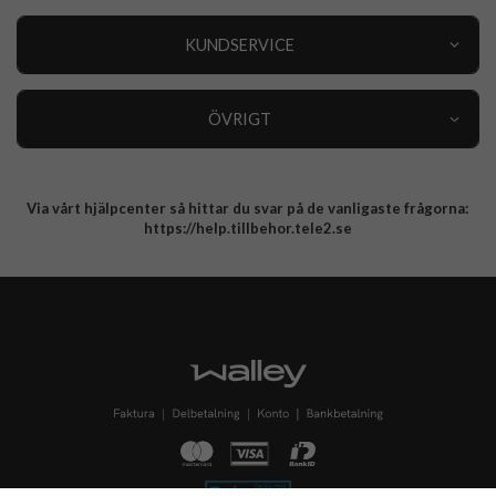
Outlet
Nyheter
KUNDSERVICE
Varumärken
Kundservice
Specialkategorier
90 dagars öppet köp
ÖVRIGT
Köpevillkor
Om oss
Retur
Om cookies
Via vårt hjälpcenter så hittar du svar på de vanligaste frågorna:
Integritetspolicy
https://help.tillbehor.tele2.se